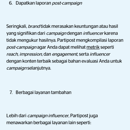
Dapatkan laporan
post-campaign
Seringkali,
brand
tidak merasakan keuntungan atau hasil
yang signifikan dari
campaign
dengan
influencer
karena
tidak mengukur hasilnya. Partipost mengkompilasi laporan
post-campaign
agar Anda dapat melihat
metrik
seperti
reach
,
impression
, dan
engagement
, serta
influencer
dengan konten terbaik sebagai bahan evaluasi Anda untuk
campaign
selanjutnya.
Berbagai layanan tambahan
Lebih dari
campaign influencer
, Partipost juga
menawarkan berbagai layanan lain seperti: