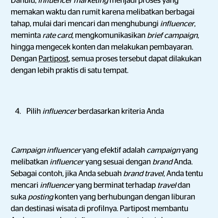
Dahulu,
influencer marketing
menjadi proses yang
memakan waktu dan rumit karena melibatkan berbagai
tahap, mulai dari mencari dan menghubungi
influencer
,
meminta
rate card
, mengkomunikasikan
brief campaign
,
hingga mengecek konten dan melakukan pembayaran.
Dengan
Partipost
, semua proses tersebut dapat dilakukan
dengan lebih praktis di satu tempat.
Pilih
influencer
berdasarkan kriteria Anda
Campaign influencer
yang efektif adalah
campaign
yang
melibatkan
influencer
yang sesuai dengan
brand
Anda.
Sebagai contoh, jika Anda sebuah
brand travel
, Anda tentu
mencari
influencer
yang berminat terhadap
travel
dan
suka
posting
konten yang berhubungan dengan liburan
dan destinasi wisata di profilnya. Partipost membantu