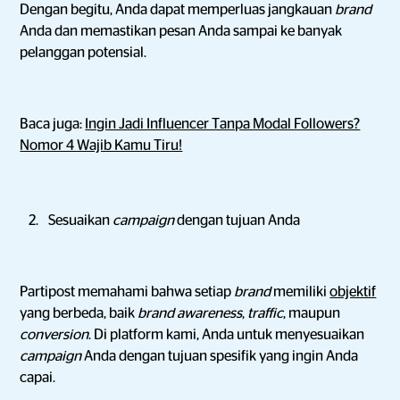
Dengan begitu, Anda dapat memperluas jangkauan
brand
Anda dan memastikan pesan Anda sampai ke banyak
pelanggan potensial.
Baca juga:
Ingin Jadi Influencer Tanpa Modal Followers?
Nomor 4 Wajib Kamu Tiru!
Sesuaikan
campaign
dengan tujuan Anda
Partipost memahami bahwa setiap
brand
memiliki
objektif
yang berbeda, baik
brand awareness
,
traffic
, maupun
conversion
. Di platform kami, Anda untuk menyesuaikan
campaign
Anda dengan tujuan spesifik yang ingin Anda
capai.