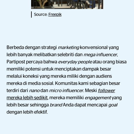
Source:
Freepik
Berbeda dengan strategi
marketing
konvensional yang
lebih banyak melibatkan selebriti dan
mega influencer
,
Partipost percaya bahwa
everyday people
atau orang biasa
memiliki potensi untuk menciptakan dampak besar
melalui koneksi yang mereka miliki dengan audiens
mereka di media sosial. Komunitas kami sebagian besar
terdiri dari
nano
dan
micro influencer
. Meski
follower
mereka lebih sedikit
, mereka memiliki
engagement
yang
lebih besar sehingga
brand
Anda dapat mencapai
goal
dengan lebih efektif.