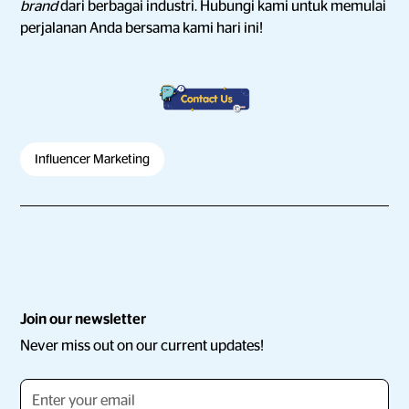
brand
dari berbagai industri. Hubungi kami untuk memulai
perjalanan Anda bersama kami hari ini!
Influencer Marketing
Join our newsletter
Never miss out on our current updates!