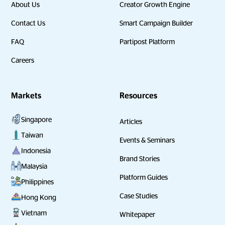
About Us
Creator Growth Engine
Contact Us
Smart Campaign Builder
FAQ
Partipost Platform
Careers
Markets
Resources
Singapore
Articles
Taiwan
Events & Seminars
Indonesia
Brand Stories
Malaysia
Platform Guides
Philippines
Case Studies
Hong Kong
Vietnam
Whitepaper