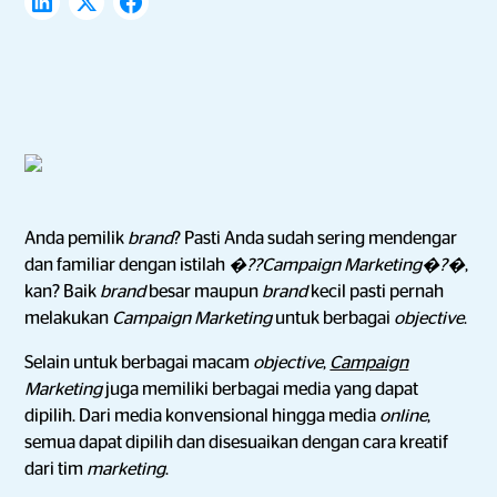
Anda pemilik
brand
? Pasti Anda sudah sering mendengar
dan familiar dengan istilah
�??Campaign Marketing�?�
,
kan? Baik
brand
besar maupun
brand
kecil pasti pernah
melakukan
Campaign Marketing
untuk berbagai
objective
.
Selain untuk berbagai macam
objective
,
Campaign
Marketing
juga memiliki berbagai media yang dapat
dipilih. Dari media konvensional hingga media
online
,
semua dapat dipilih dan disesuaikan dengan cara kreatif
dari tim
marketing
.