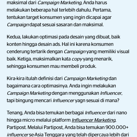
maksimal dari
Campaign
Marketing
, Anda harus
melakukan beberapa hal terlebih dahulu. Pertama,
tentukan target konsumen yang ingin dicapai agar
Campaign
dapat sesuai sasaran dan maksimal.
Kedua, lakukan optimasi pada desain yang dibuat, baik
konten hingga desain ads. Hal ini karena konsumen
cenderung tertarik dengan
Campaign
yang memiliki visual
baik. Ketiga, maksimalkan kata
copy
yang menarik,
sehingga konsumen mau membeli produk.
Kira-kira itulah definisi dari
Campaign Marketing
dan
bagaimana cara optimasinya. Anda ingin melakukan
Campaign Marketing
dengan menggunakan
Influencer
,
tapi bingung mencari
Influencer
yagn sesuai di mana?
Tenang, Anda bisa temukan berbagai
Influencer
dari nano
hingga micro melalui platform
Influencer Marketing
,
Partipost. Melalui Partipost, Anda bisa temukan 900.000+
influencer
se-Asia Tenggara yang telah dipercaya lebih dari