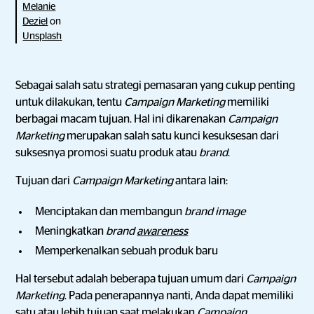
Melanie
Deziel
on
Unsplash
Sebagai salah satu strategi pemasaran yang cukup penting
untuk dilakukan, tentu
Campaign Marketing
memiliki
berbagai macam tujuan. Hal ini dikarenakan
Campaign
Marketing
merupakan salah satu kunci kesuksesan dari
suksesnya promosi suatu produk atau
brand
.
Tujuan dari
Campaign Marketing
antara lain:
Menciptakan dan membangun
brand image
Meningkatkan
brand
awareness
Memperkenalkan sebuah produk baru
Hal tersebut adalah beberapa tujuan umum dari
Campaign
Marketing
. Pada penerapannya nanti, Anda dapat memiliki
satu atau lebih tujuan saat melakukan
Campaign