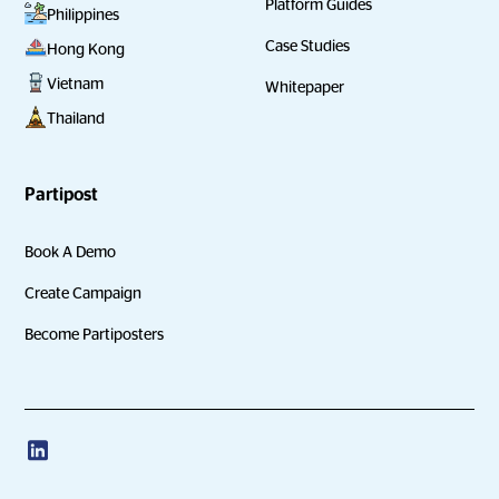
Platform Guides
Philippines
Case Studies
Hong Kong
Vietnam
Whitepaper
Thailand
Partipost
Book A Demo
Create Campaign
Become Partiposters