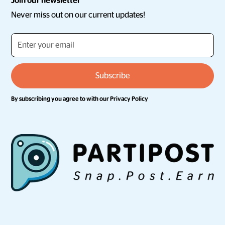
Join our newsletter
Never miss out on our current updates!
By subscribing you agree to with our
Privacy Policy