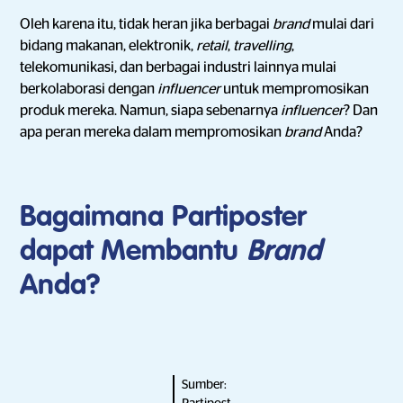
Oleh karena itu, tidak heran jika berbagai
brand
mulai dari
bidang makanan, elektronik,
retail
,
travelling
,
telekomunikasi, dan berbagai industri lainnya
mulai
berkolaborasi dengan
influencer
untuk mempromosikan
produk mereka. Namun, siapa sebenarnya
influencer
? Dan
apa peran mereka dalam mempromosikan
brand
Anda?
Bagaimana Partiposter
dapat Membantu
Brand
Anda?
Sumber: