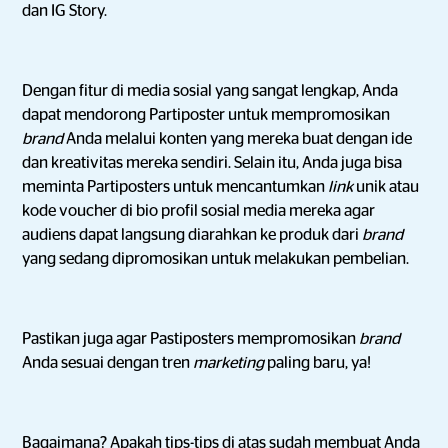
dan IG Story.
Dengan fitur di media sosial yang sangat lengkap, Anda
dapat mendorong Partiposter untuk mempromosikan
brand
Anda melalui konten yang mereka buat dengan ide
dan kreativitas mereka sendiri. Selain itu, Anda juga bisa
meminta Partiposters untuk mencantumkan
link
unik atau
kode voucher di bio profil sosial media mereka agar
audiens dapat langsung diarahkan ke produk dari
brand
yang sedang dipromosikan untuk melakukan pembelian.
Pastikan juga agar Pastiposters mempromosikan
brand
Anda sesuai dengan tren
marketing
paling baru, ya!
Bagaimana? Apakah tips-tips di atas sudah membuat Anda