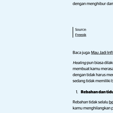
dengan menghibur dan
Source:
Freepik
Baca juga:
Mau Jadi Inf
Healing
pun biasa dila
membuat kamu merasa l
dengan tidak harus me
sedang tidak memiliki 
Rebahan dan tid
Rebahan tidak selalu
be
kamu menghilangkan pen