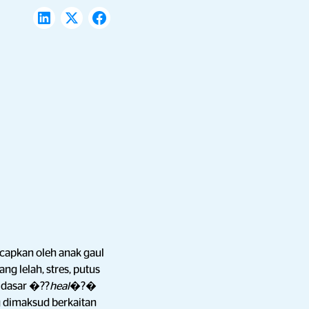
iucapkan oleh anak gaul
g lelah, stres, putus
a dasar �??
heal
�?�
 dimaksud berkaitan