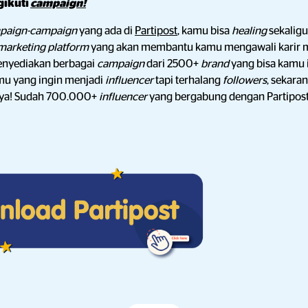
ikuti
campaign!
paign-campaign
yang ada di
Partipost
, kamu bisa
healing
sekaligu
 marketing platform
yang akan membantu kamu mengawali karir m
menyediakan berbagai
campaign
dari 2500+
brand
yang bisa kamu 
kamu yang ingin menjadi
influencer
tapi terhalang
followers
, sekara
 ya! Sudah 700.000+
influencer
yang bergabung dengan Partipos