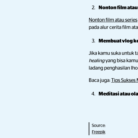
Nonton film atau
Nonton film atau series
pada alur cerita film at
Membuat vlog k
Jika kamu suka untuk t
healing
yang bisa kamu
ladang penghasilan lho
Baca juga:
Tips Sukses
Meditasi atau ol
Source:
Freepik