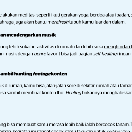
lakukan meditasi seperti ikuti gerakan yoga, berdoa atau ibadah,
lahraga juga akan bantu me
refresh
tubuh kamu luar dan dalam.
an mendengarkan musik
ng lebih suka beraktivitas di rumah dan lebih suka
menghindari 
an musik dengan
genre
favorit bisa jadi bagian
self-healing
ringan
 sambil hunting
footage
konten
k dirumah, kamu bisa jalan-jalan sore di sekitar rumah atau taman
isa sambil membuat konten lho!
Healing
bukannya menghabiskan 
ang bisa membuat kamu merasa lebih baik ialah bercocok tanam. T
an, kegiatan ini sangat cocok kamu lakukan untuk
self-healing
.