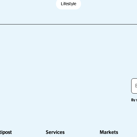
Lifestyle
By 
tipost
Services
Markets