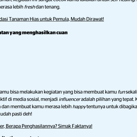
rasa lebih
fresh
dan tenang.
asi Tanaman Hias untuk Pemula, Mudah Dirawat!
tan yang menghasilkan cuan
amu bisa melakukan kegiatan yang bisa membuat kamu
fun
sekal
tif di media sosial, menjadi
influencer
adalah pilihan yang tepat
 dan membuat kamu merasa lebih
happy
tentunya untuk dibagika
 udah pasti deh!
cer, Berapa Penghasilannya? Simak Faktanya!