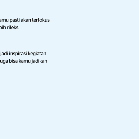
mu pasti akan terfokus
ih rileks.
adi inspirasi kegiatan
juga bisa kamu jadikan