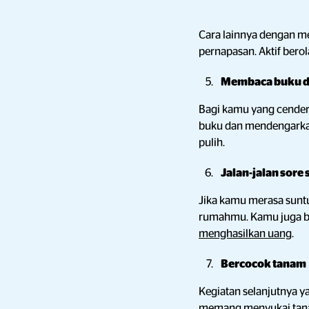
Cara lainnya dengan me
pernapasan. Aktif bero
Membaca buku d
Bagi kamu yang cenderu
buku dan mendengark
pulih.
Jalan-jalan sore
Jika kamu merasa suntu
rumahmu. Kamu juga b
menghasilkan uang
.
Bercocok tanam
Kegiatan selanjutnya y
memang menyukai tanam