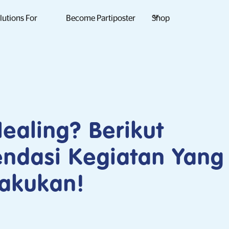
lutions For
Become Partiposter
Shop
ealing? Berikut
ndasi Kegiatan Yang 
akukan!