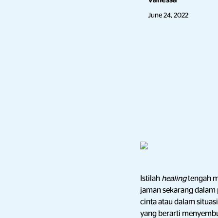
Vanessa
June 24, 2022
Istilah
healing
tengah me
jaman sekarang dalam p
cinta atau dalam situas
yang berarti menyemb