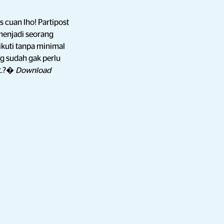
s cuan lho! Partipost
enjadi seorang
ikuti tanpa minimal
ng sudah gak perlu
t.?�
Download