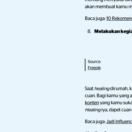
akan membuat kamu me
Baca juga:
10 Rekomend
Melakukan kegia
Source:
Freepik
Saat
healing
dirumah, k
cuan. Bagi kamu yang ak
konten
yang kamu suka
Healing
iya, dapet cuan
Baca juga:
Jadi Influen