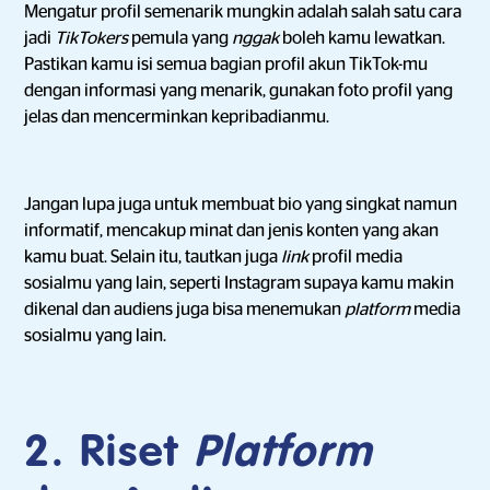
Mengatur profil semenarik mungkin adalah salah satu cara
jadi
TikTokers
pemula yang
nggak
boleh kamu lewatkan.
Pastikan kamu isi semua bagian profil akun TikTok-mu
dengan informasi yang menarik, gunakan foto profil yang
jelas dan mencerminkan kepribadianmu.
Jangan lupa juga untuk membuat bio yang singkat namun
informatif, mencakup minat dan jenis konten yang akan
kamu buat. Selain itu, tautkan juga
link
profil media
sosialmu yang lain, seperti Instagram supaya kamu makin
dikenal dan audiens juga bisa menemukan
platform
media
sosialmu yang lain.
2. Riset
Platform