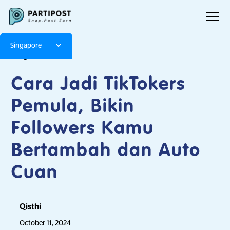
Singapore
Blog
Articles
Cara Jadi TikTokers
Pemula, Bikin
Followers Kamu
Bertambah dan Auto
Cuan
Qisthi
October 11, 2024