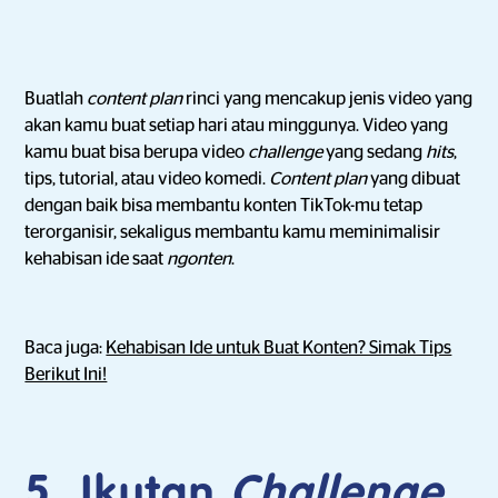
Buatlah
content plan
rinci yang mencakup jenis video yang
akan kamu buat setiap hari atau minggunya. Video yang
kamu buat bisa berupa video
challenge
yang sedang
hits
,
tips, tutorial, atau video komedi.
Content plan
yang dibuat
dengan baik bisa membantu konten TikTok-mu tetap
terorganisir, sekaligus membantu kamu meminimalisir
kehabisan ide saat
ngonten
.
Baca juga:
Kehabisan Ide untuk Buat Konten? Simak Tips
Berikut Ini!
5. Ikutan
Challenge