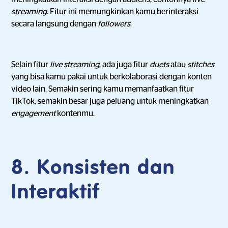
streaming
. Fitur ini memungkinkan kamu berinteraksi
secara langsung dengan
followers
.
Selain fitur
live streaming
, ada juga fitur
duets
atau
stitches
yang bisa kamu pakai untuk berkolaborasi dengan konten
video lain. Semakin sering kamu memanfaatkan fitur
TikTok, semakin besar juga peluang untuk meningkatkan
engagement
kontenmu.
8. Konsisten dan
Interaktif