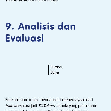
TikTok-mu ke teman-temannya.
9. Analisis dan
Evaluasi
Sumber:
Buffer
Setelah kamu mulai mendapatkan kepercayaan dari
followers
, cara jadi
TikTokers
pemula yang perlu kamu