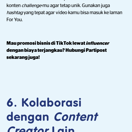
konten
challenge
-mu agar tetap unik. Gunakan juga
hashtag
yang tepat agar video kamu bisa masuk ke laman
For You.
Mau promosi bisnis di TikTok lewat
influencer
dengan biaya terjangkau? Hubungi Partipost
sekarang juga!
6. Kolaborasi
dengan
Content
Creator
Lain