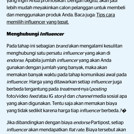
yang ingin Anda promosikan. Dengan begitu, akan jadi
lebih mudah meyakinkan calon pelanggan untuk membeli
dan menggunakan produk Anda. Baca juga:
Tips cara
memilih influencer yang tepat.
Menghubungi
Influencer
Pada tahap ini sebagian
brand
akan mengalami kesulitan
menghubungi satu persatu
influencer
yang akan di
endorse
. Apabila jumlah
influencer
yang akan Anda
gunakan dengan jumlah yang banyak, maka akan
memakan banyak waktu pada tahap komunikasi awal pada
influencer
. Harga yang ditawarkan setiap
influencer
juga
berbeda tergantung pada
treatment
-nya (
posting
foto/video
feed
atau IG
story
) dan
channel
media sosial apa
yang akan digunakan. Tentu saja akan memakan biaya
yang tidak sedikit karena harga tiap
influencer
berbeda
.?�
Jika dibandingkan dengan biaya
endorse
Partipost, setiap
influencer
akan mendapatkan
flat rate.
Biaya tersebut akan