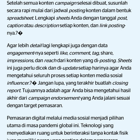
Setelah semua konten
campaign
selesai dibuat, susunlah
secara rapi mulai dari jadwal
posting
konten dalam bentuk
spreadsheet
. Lengkapi
sheets
Anda dengan tanggal
post
,
caption
atau
description
setiap konten, dan
link
posting
-
nya.?�
Agar lebih
detail
lagi lengkapi juga dengan data
engagement
-nya seperti
like
,
comment
,
tag
, share,
impressions
, dan
reach
dari konten yang di-
posting
.
Sheets
ini juga perlu dicek dan di-
update
setiap harinya agar Anda
mengetahui seluruh proses setiap konten media sosial
influencer
.?� Jangan lupa, yang terakhir buatlah
closing
report
. Tujuannya adalah agar Anda bisa mengetahui hasil
akhir dari
campaign endorsement
yang Anda jalani sesuai
dengan target pemasaran.
Pemasaran digital melalui media sosial menjadi pilihan
utama di masa pandemi global ini. Teknologi yang
menyediakan ruang untuk berinteraksi tanpa kontak fisik