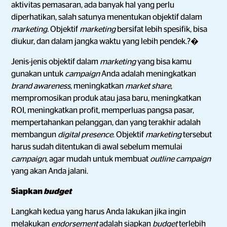
aktivitas pemasaran, ada banyak hal yang perlu
diperhatikan, salah satunya menentukan objektif dalam
marketing.
Objektif
marketing
bersifat lebih spesifik, bisa
diukur, dan dalam jangka waktu yang lebih pendek.?�
Jenis-jenis objektif dalam
marketing
yang bisa kamu
gunakan untuk
campaign
Anda adalah meningkatkan
brand awareness
, meningkatkan
market share
,
mempromosikan produk atau jasa baru, meningkatkan
ROI, meningkatkan profit, memperluas pangsa pasar,
mempertahankan pelanggan, dan yang terakhir adalah
membangun
digital presence
. Objektif
marketing
tersebut
harus sudah ditentukan di awal sebelum memulai
campaign
, agar mudah untuk membuat
outline campaign
yang akan Anda jalani.
Siapkan
budget
Langkah kedua yang harus Anda lakukan jika ingin
melakukan
endorsement
adalah siapkan
budget
terlebih