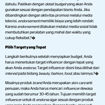
dahulu. Pastikan dengan
detail
budget
yang akan Anda
gunakan sesuai dengan pendapatan bisnis Anda. Jika
dibandingkan dengan aktivitas promosi melalui media
televisi,
endorsement
memiliki biaya yang lebih rendah.
Karena
endorsement
dilakukan melalui media sosial tidak
membutuhkan peralatan yang mahal dan waktu yang
cukup fleksibel.?�
Pilih Target yang Tepat
Langkah berikutnya setelah menyiapkan budget, Anda
harus menentukan target influencer dengan tepat yang
akan Anda
endorse
. Target influencer disini bisa dilihat dari
interest
pada bidang
beauty, fashion, food
, atau lainnya.?�
Misalnya produk
brand
Anda merupakan
skin care
anti
penuaan, maka Anda harus mencari
influencer
dewasa
yang sudah berumur 30-45 tahun. Tujuan memilih target
influencer
untuk di
endorse
agar sesuai dengan produk