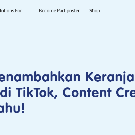
lutions For
Become Partiposter
Shop
enambahkan Keranj
di TikTok, Content Cr
ahu!