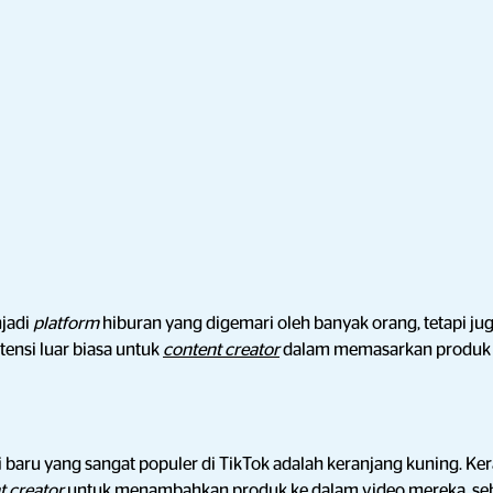
njadi
platform
hiburan yang digemari oleh banyak orang, tetapi j
tensi luar biasa untuk
content creator
dalam memasarkan produk d
si baru yang sangat populer di TikTok adalah keranjang kuning. Ke
t creator
untuk menambahkan produk ke dalam video mereka, 