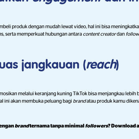
mbeli produk dengan mudah lewat video, hal ini bisa meningkatk
ens, serta memperkuat hubungan antara
content creator
dan
follow
as jangkauan (
reach
)
osikan melalui keranjang kuning TikTok bisa menjangkau lebih 
 Hal ini akan membuka peluang bagi
brand
atau produk kamu dikenal
dengan
brand
ternama tanpa minimal
followers
? Download a