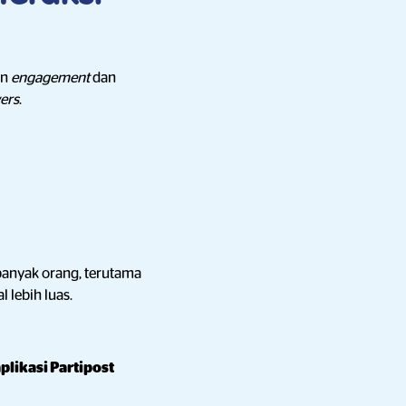
an
engagement
dan
ers
.
banyak orang, terutama
 lebih luas.
plikasi Partipost