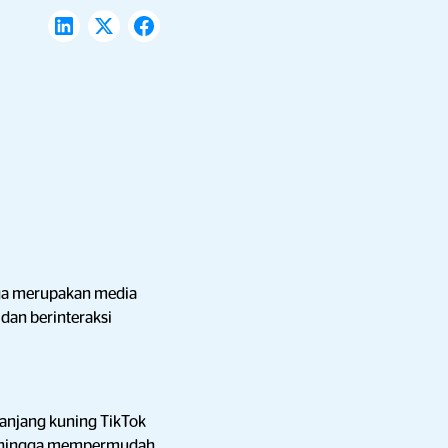
uga merupakan media
an berinteraksi
ranjang kuning TikTok
sehingga mempermudah