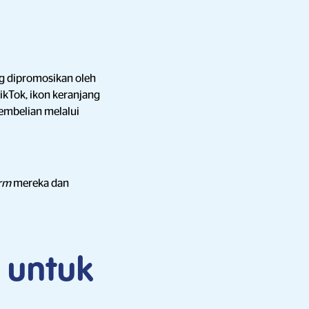
g dipromosikan oleh
kTok, ikon keranjang
embelian melalui
orm
mereka dan
 untuk