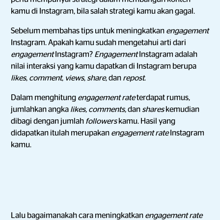
kamu di Instagram, bila salah strategi kamu akan gagal.
Sebelum membahas tips untuk meningkatkan
engagement
Instagram. Apakah kamu sudah mengetahui arti dari
engagement
Instagram?
Engagement
Instagram adalah
nilai interaksi yang kamu dapatkan di Instagram berupa
likes
,
comment
,
views
,
share
, dan
repost
.
Dalam menghitung
engagement rate
terdapat rumus,
jumlahkan angka
likes, comments,
dan
shares
kemudian
dibagi dengan jumlah
followers
kamu. Hasil yang
didapatkan itulah merupakan
engagement
rate
Instagram
kamu.
Lalu bagaimanakah cara meningkatkan
engagement rate