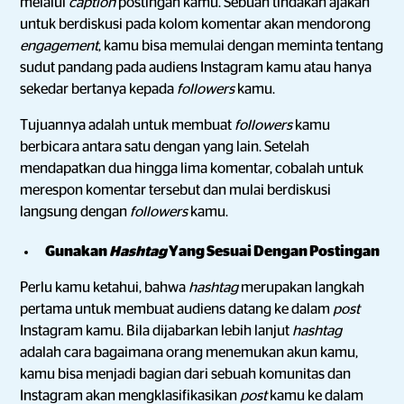
melalui
caption
postingan kamu. Sebuah tindakan ajakan
untuk berdiskusi pada kolom komentar akan mendorong
engagement
, kamu bisa memulai dengan meminta tentang
sudut pandang pada audiens Instagram kamu atau hanya
sekedar bertanya kepada
followers
kamu.
Tujuannya adalah untuk membuat
followers
kamu
berbicara antara satu dengan yang lain. Setelah
mendapatkan dua hingga lima komentar, cobalah untuk
merespon komentar tersebut dan mulai berdiskusi
langsung dengan
followers
kamu.
Gunakan
Hashtag
Yang Sesuai Dengan Postingan
Perlu kamu ketahui, bahwa
hashtag
merupakan langkah
pertama untuk membuat audiens datang ke dalam
post
Instagram kamu. Bila dijabarkan lebih lanjut
hashtag
adalah cara bagaimana orang menemukan akun kamu,
kamu bisa menjadi bagian dari sebuah komunitas dan
Instagram akan mengklasifikasikan
post
kamu ke dalam