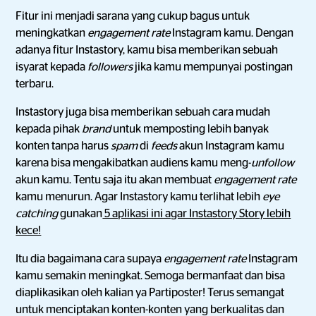
Fitur ini menjadi sarana yang cukup bagus untuk
meningkatkan
engagement rate
Instagram kamu. Dengan
adanya fitur Instastory, kamu bisa memberikan sebuah
isyarat kepada
followers
jika kamu mempunyai postingan
terbaru.
Instastory juga bisa memberikan sebuah cara mudah
kepada pihak
brand
untuk memposting lebih banyak
konten tanpa harus
spam
di
feeds
akun Instagram kamu
karena bisa mengakibatkan audiens kamu meng-
unfollow
akun kamu. Tentu saja itu akan membuat
engagement rate
kamu menurun. Agar Instastory kamu terlihat lebih
eye
catching
gunakan
5 aplikasi ini agar Instastory Story lebih
kece!
Itu dia bagaimana cara supaya
engagement rate
Instagram
kamu semakin meningkat. Semoga bermanfaat dan bisa
diaplikasikan oleh kalian ya Partiposter! Terus semangat
untuk menciptakan konten-konten yang berkualitas dan