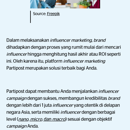
Source:
Freepik
Dalam melaksanakan
influencer marketing
,
brand
dihadapkan dengan proses yang rumit mulai dari mencari
influencer
hingga menghitung hasil akhir atau ROI seperti
ini. Oleh karena itu, platform
influencer marketing
Partipost merupakan solusi terbaik bagi Anda.
Partipost dapat membantu Anda menjalankan
influencer
campaign
dengan sukses, membangun kredibilitas
brand
dengan lebih dari 1 juta
influencer
yang otentik di delapan
negara Asia, serta memiliki
influencer
dengan berbagai
level (
nano, micro,
dan
macro
) sesuai dengan objektif
campaign
Anda.