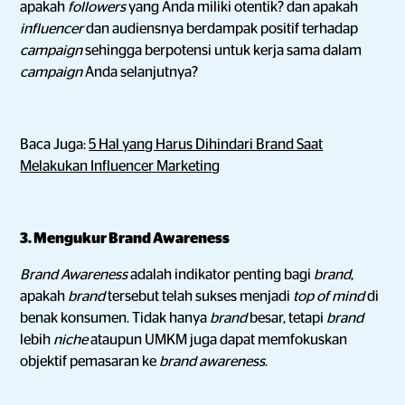
apakah
followers
yang Anda miliki otentik? dan apakah
influencer
dan audiensnya berdampak positif terhadap
campaign
sehingga berpotensi untuk kerja sama dalam
campaign
Anda selanjutnya?
Baca Juga:
5 Hal yang Harus Dihindari Brand Saat
Melakukan Influencer Marketing
3. Mengukur Brand Awareness
Brand Awareness
adalah indikator penting bagi
brand
,
apakah
brand
tersebut telah sukses menjadi
top of mind
di
benak konsumen. Tidak hanya
brand
besar, tetapi
brand
lebih
niche
ataupun UMKM juga dapat memfokuskan
objektif
pemasaran ke
brand awareness
.