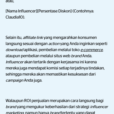
atau,
[Nama Influencer][Persentase Diskon] (Contohnya:
Claudia10).
Selain itu,
affiliate link
yang mengarahkan konsumen
langsung sesuai dengan
action
yang Anda inginkan seperti
download
aplikasi, pembelian melalui toko
e-commerce
,
ataupun pembelian melalui situs web
brand
Anda.
Influencer
akan tertarik dengan kerjasama ini karena
mereka juga mendapat komisi setiap terjadinya tindakan,
sehingga mereka akan memastikan kesuksesan dari
campaign
Anda juga.
Walaupun ROI penjualan merupakan cara langsung bagi
brand
yang mengukur keberhasilan dari strategi
influencer
marketing
, namun
hanya
brand
tertentu yang dapat