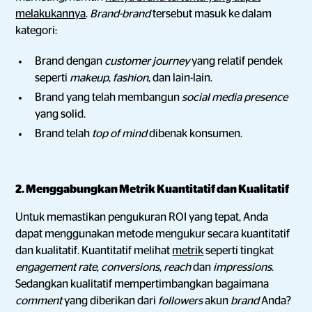
melakukannya
.
Brand-brand
tersebut masuk ke dalam
kategori:
Brand dengan
customer journey
yang relatif pendek
seperti
makeup
,
fashion
, dan lain-lain.
Brand yang telah membangun
social media presence
yang solid.
Brand telah
top of mind
dibenak konsumen.
2. Menggabungkan Metrik Kuantitatif dan Kualitatif
Untuk memastikan pengukuran ROI yang tepat, Anda
dapat menggunakan metode mengukur secara kuantitatif
dan kualitatif. Kuantitatif melihat
metrik
seperti tingkat
engagement rate
,
conversions
,
reach
dan
impressions
.
Sedangkan kualitatif mempertimbangkan bagaimana
comment
yang diberikan dari
followers
akun
brand
Anda?