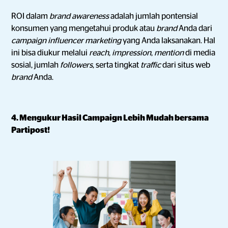
ROI dalam
brand awareness
adalah jumlah pontensial
konsumen yang mengetahui produk atau
brand
Anda dari
campaign influencer marketing
yang Anda laksanakan. Hal
ini bisa diukur melalui
reach
,
impression
,
mention
di media
sosial, jumlah
followers
, serta tingkat
traffic
dari situs web
brand
Anda.
4. Mengukur Hasil Campaign Lebih Mudah bersama
Partipost!