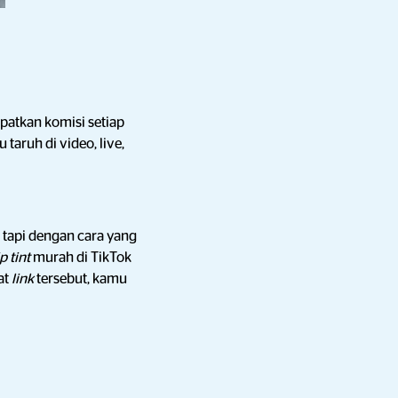
patkan komisi setiap
u taruh di video, live,
tapi dengan cara yang
ip tint
murah di TikTok
at
link
tersebut, kamu