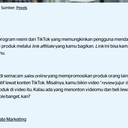
Sumber:
Pexels
ah program resmi dari TikTok yang memungkinkan pengguna menda
i produk melalui
link affiliate
yang kamu bagikan.
Link
ini bisa kam
mu.
adi semacam
sales online
yang mempromosikan produk orang lain 
atif lewat konten TikTok. Misalnya, kamu bikin video “
review
jujur
l
oduk di video itu. Kalau ada yang menonton videomu dan beli lew
ple
banget, kan?
iate Marketing