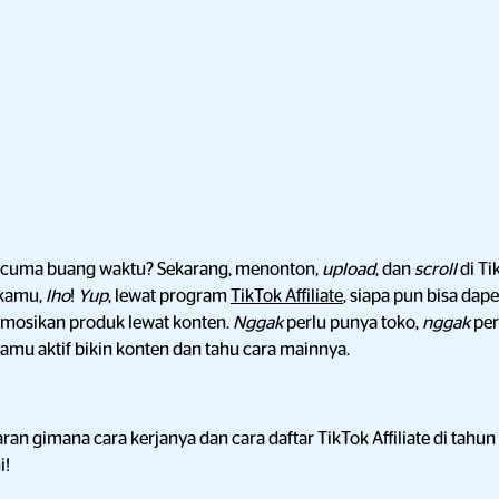
k cuma buang waktu? Sekarang, menonton,
upload
, dan
scroll
di Ti
 kamu,
lho
!
Yup
, lewat program
TikTok Affiliate
, siapa pun bisa dape
osikan produk lewat konten.
Nggak
perlu punya toko,
nggak
per
kamu aktif bikin konten dan tahu cara mainnya.
n gimana cara kerjanya dan cara daftar TikTok Affiliate di tahun
i!