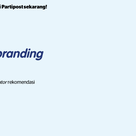
 Partipost sekarang!
branding
ator
rekomendasi