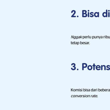
2. Bisa d
Nggak
perlu punya rib
tetap besar.
3. Poten
Komisi bisa dari bebera
conversion rate
.