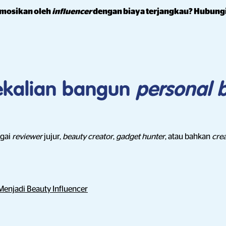
omosikan oleh
influencer
dengan biaya terjangkau? Hubungi
sekalian bangun
personal 
agai
reviewer
jujur,
beauty creator
,
gadget hunter
, atau bahkan
cre
Menjadi Beauty Influencer