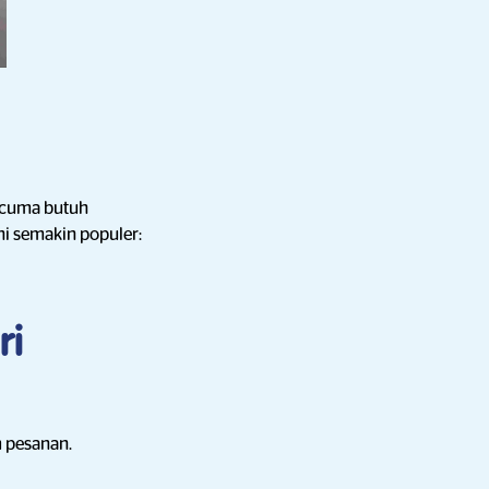
u cuma butuh
ni semakin populer:
ri
m pesanan.