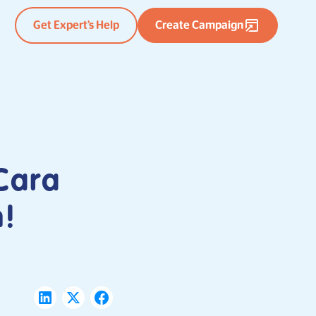
Get Expert’s Help
Create Campaign
 Cara
n!