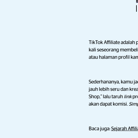
TikTok Affiliate adal
kali seseorang membel
atau halaman profil ka
Sederhananya, kamu j
jauh lebih seru dan kre
Shop,” lalu taruh
link
pr
akan dapat komisi.
Sim
Baca juga:
Sejarah Affil