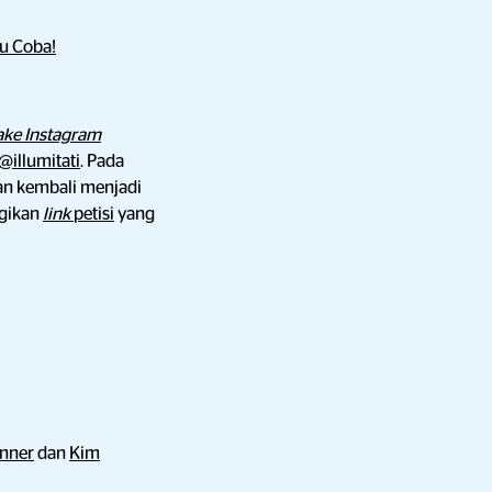
u Coba!
ke Instagram
@illumitati
. Pada
an kembali menjadi
agikan
link
petisi
yang
enner
dan
Kim