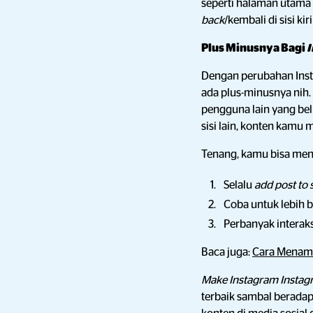
seperti halaman utama I
back
/kembali di sisi ki
Plus Minusnya Bagi
I
Dengan perubahan Inst
ada plus-minusnya nih. 
pengguna lain yang b
sisi lain, konten kamu 
Tenang, kamu bisa men
Selalu
add post to 
Coba untuk lebih
Perbanyak interak
Baca juga:
Cara Menamb
Make Instagram Instag
terbaik sambal beradap