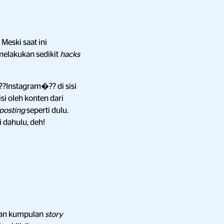
Meski saat ini
melakukan sedikit
hacks
??Instagram�?? di sisi
si oleh konten dari
posting
seperti dulu.
i dahulu, deh!
lkan kumpulan
story