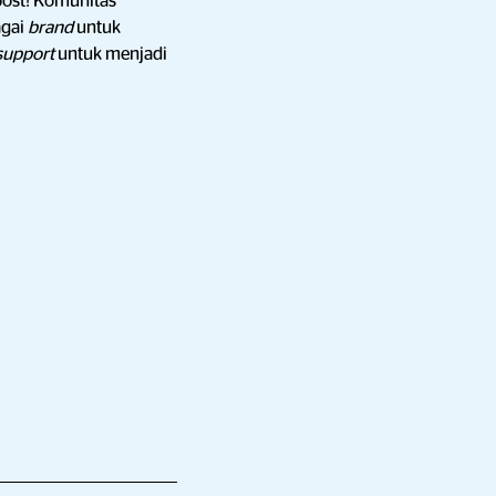
post! Komunitas
agai
brand
untuk
support
untuk menjadi