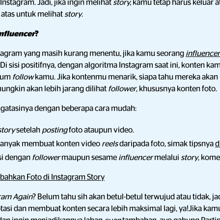
nstagram. Jadi, jika ingin melihat
story,
kamu tetap harus keluar at
ri atas untuk melihat
story
.
nfluencer
?
agram yang masih kurang menentu, jika kamu seorang
influence
Di sisi positifnya, dengan algoritma Instagram saat ini, konten ka
elum
follow
kamu. Jika kontenmu menarik, siapa tahu mereka akan
mungkin akan lebih jarang dilihat
follower
, khususnya konten foto.
gatasinya dengan beberapa cara mudah:
story
setelah
posting
foto ataupun video.
 banyak membuat konten video
reels
daripada foto, simak tipsnya
d
si dengan
follower
maupun sesame
influencer
melalui
story
, kome
ahkan Foto di Instagram Story
ram Again
? Belum tahu sih akan betul-betul terwujud atau tidak, ja
tasi dan membuat konten secara lebih maksimal lagi, ya!Jika k