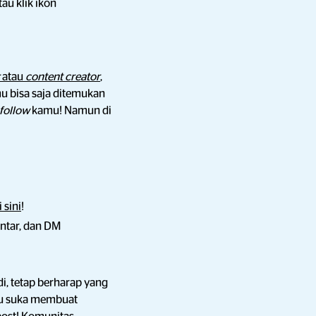
au klik ikon
r
atau
content creator
,
mu bisa saja ditemukan
follow
kamu! Namun di
i sini
!
ntar, dan DM
di, tetap berharap yang
amu suka membuat