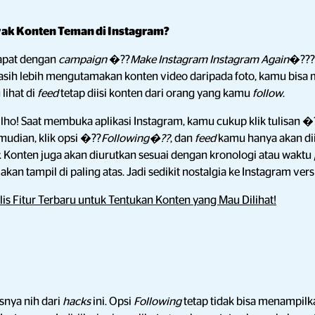
yak Konten Teman di Instagram?
apat dengan
campaign
�??
Make Instagram Instagram Again
�??? 
sih lebih mengutamakan konten video daripada foto, kamu bisa 
lihat di
feed
tetap diisi konten dari orang yang kamu
follow
.
ho! Saat membuka aplikasi Instagram, kamu cukup klik tulisan �
emudian, klik opsi �??
Following�??
, dan
feed
kamu hanya akan dii
. Konten juga akan diurutkan sesuai dengan kronologi atau waktu
akan tampil di paling atas. Jadi sedikit nostalgia
ke Instagram vers
lis Fitur Terbaru untuk Tentukan Konten yang Mau Dilihat!
snya nih dari
hacks
ini. Opsi
Following
tetap tidak bisa menampi