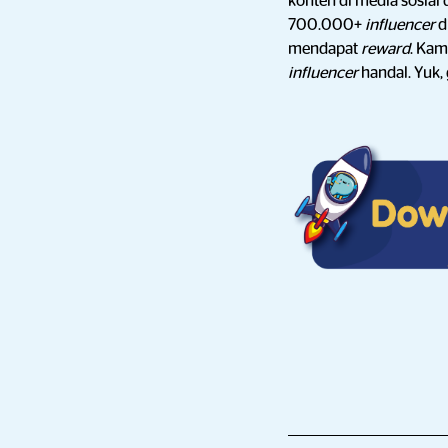
konten di media sosial
700.000+
influencer
d
mendapat
reward
. Kam
influencer
handal. Yuk,