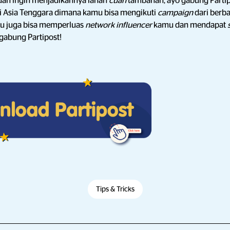
 dan ingin menjadikannya lahan
cuan
tambahan, ayo gabung Parti
i Asia Tenggara dimana kamu bisa mengikuti
campaign
dari berb
u juga bisa memperluas
network influencer
kamu dan mendapat
 gabung Partipost!
Tips & Tricks