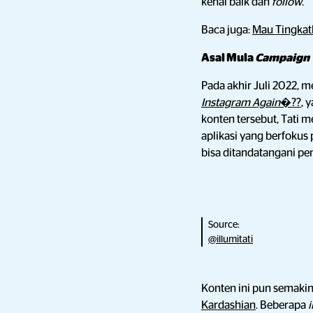
kenal baik dan
follow
.
Baca juga:
Mau Tingkat
Asal Mula
Campaign
Pada akhir Juli 2022, 
Instagram Again
�??
, 
konten tersebut, Tati
aplikasi yang berfokus
bisa ditandatangani pe
Source:
@illumitati
Konten ini pun semakin
Kardashian
. Beberapa