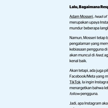
Lalu, Bagaimana Res
Adam Mosseri
,
head of
merupakan upaya Insta
mundur beberapa lang
Namun, Mosseri tetap 
pengalaman yang meny
kebiasaan pengguna di 
akan muncul di
feed
, a
kenal baik.
Akan tetapi, ada juga 
Facebook/Meta yang m
TikTok
. Ia ingin Inst
menargetkan bahwa leb
follow
pengguna.
Jadi, apa Instagram ak