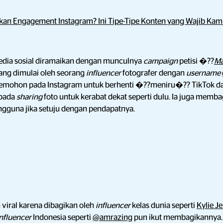
kan Engagement Instagram? Ini Tipe-Tipe Konten yang Wajib Kam
media sosial diramaikan dengan munculnya
campaign
petisi �??
Ma
yang dimulai oleh seorang
influencer
fotografer dengan
username
 memohon pada Instagram untuk berhenti �??meniru�?? TikTok d
 pada
sharing
foto untuk kerabat dekat seperti dulu. Ia juga memb
ngguna jika setuju dengan pendapatnya.
 viral karena dibagikan oleh
influencer
kelas dunia seperti
Kylie J
influencer
Indonesia seperti
@amrazing
pun ikut membagikannya.