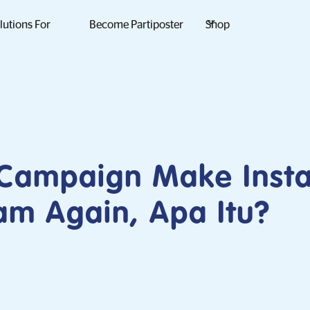
lutions For
Become Partiposter
Shop
Campaign Make Inst
am Again, Apa Itu?