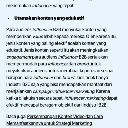
menemukan
influencer
yang tepat.
Utamakan konten yang edukatif
Para audiens
influencer
B2B menyukai konten yang
memberikan
value
lebih kepada mereka. Oleh karena itu,
jenis konten yang paling efektif adalah konten yang
edukatif. Jenis konten seperti itu akan meningkatkan
engagement
para audiens
influencer
B2B serta akan
mempermudah para
influencer
dan
brand
untuk
meyakinkan audiens untuk membuat keputusan sesuai
harapan para
influencer
dan
brand
. Jadi, tidak hanya
industri B2C saja yang bisa mendapatkan manfaat dari
menjalankan
campaign
influencer marketing
. Karena
ketika dilakukan secara tepat,
influencer marketing
dapat
efektif mencapai beragam objektif dari industri B2B.
Baca juga:
Perkembangan Konten Video dan Cara
Memanfaatkannya untuk Strategi Marketing