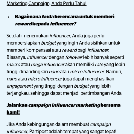
Marketing Campaign, Anda Perlu Tahu!
Bagaimana Anda berencana untuk memberi
reward
kepada
influencer?
Setelah menemukan
influencer
, Anda juga perlu
mempersiapkan
budget
yang ingin Anda sisihkan untuk
memberi kompensasi atau
reward
bagi
influencer
.
Biasanya,
influencer
dengan
follower
lebih banyak seperti
macro
atau
mega influencer
akan memiliki
rate
yang lebih
tinggi dibandingkan
nano
atau
micro influencer
. Namun,
nano
atau
micro influencer
juga dapat menghasilkan
engagement
yang tinggi dengan
budget
yang lebih
terjangkau, sehingga dapat menjadi pertimbangan Anda.
Jalankan
campaign influencer marketing
bersama
kami!
Jika Anda kebingungan dalam membuat
campaign
influencer
, Partipost adalah tempat yang sangat tepat!