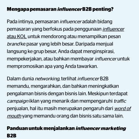
Mengapa pemasaran
influencer
B2B penting?
Pada intinya, pemasaran
influencer
adalah bidang
pemasaran yang berfokus pada penggunaan
influencer
atau KOL
untuk mendorong atau menampilkan pesan
brand
ke pasar yang lebih besar. Daripada menjual
langsung ke grup besar, Anda dapat menginspirasi,
mempekerjakan, atau bahkan membayar
influencer
untuk
mempromosikan apa yang Anda tawarkan.
Dalam dunia
networking
, terlihat
influencer
B2B
memandu, mengarahkan, dan bahkan meningkatkan
pengalaman bisnis dengan bisnis lain. Meskipun terdapat
campaign
iklan yang menarik dan mempengaruhi
traffic
penjualan, hal itu masih merupakan pengaruh dari
word of
mouth
yang memandu orang dan bisnis satu sama lain.
Panduan untuk menjalankan
influencer marketing
B2B