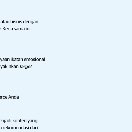
d
atau bisnis dengan
). Kerja sama ini
yaan ikatan emosional
eyakinkan
target
erce Anda
njadi konten yang
a rekomendasi dari