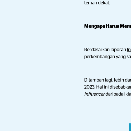
teman dekat.
Mengapa Harus Mem
Berdasarkan laporan
I
perkembangan
yang sa
Ditambah lagi, lebih da
2023. Hal ini disebabk
influencer
daripada ikl