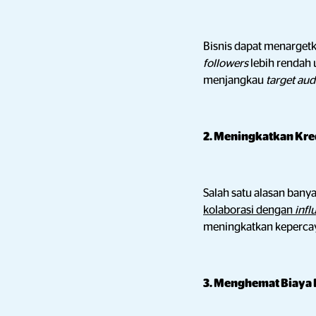
Bisnis dapat menarget
followers
lebih rendah
menjangkau
target au
2. Meningkatkan Kre
Salah satu alasan banya
kolaborasi dengan
infl
meningkatkan keperca
3. Menghemat Biaya