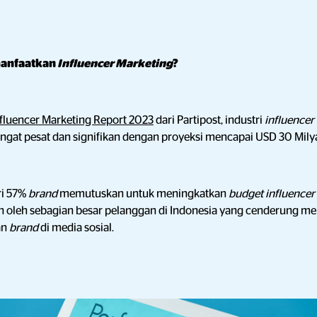
anfaatkan
Influencer Marketing
?
nfluencer Marketing Report 2023
dari Partipost, industri
influencer
ngat pesat dan signifikan dengan proyeksi mencapai USD 30 Milya
ri 57%
brand
memutuskan untuk meningkatkan
budget influence
an oleh sebagian besar pelanggan di Indonesia yang cenderung m
an
brand
di media sosial.