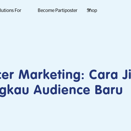
lutions For
Become Partiposter
Shop
cer Marketing: Cara J
gkau Audience Baru