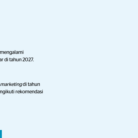
mengalami
r di tahun 2027.
r marketing
di tahun
engikuti rekomendasi