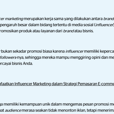
cer marketing
merupakan kerja sama yang dilakukan antara
bran
pengaruh besar dalam bidang tertentu di media sosial (
influencer
omosikan produk atau layanan dari
brand
atau bisnis.
r
bukan sekadar promosi biasa karena
influencer
memiliki keperca
followers
-nya, sehingga mereka mampu menggiring opini dan m
cayai bisnis Anda.
aatkan Influencer Marketing dalam Strategi Pemasaran E-comm
ga memiliki kemampuan unik dalam mengemas pesan promosi me
uat
audience
merasa seakan tidak menonton iklan, tetapi menerim