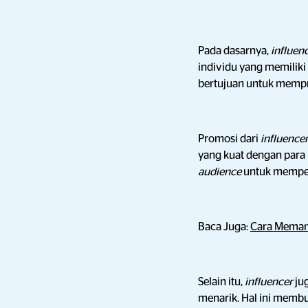
Pada dasarnya,
influen
individu yang memiliki 
bertujuan untuk mempr
Promosi dari
influence
yang kuat dengan para
audience
untuk memper
Baca Juga:
Cara Memanf
Selain itu,
influencer
ju
menarik. Hal ini memb