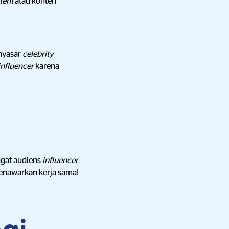
tent
atau konten
enyasar
celebrity
influencer
karena
gat audiens
influencer
enawarkan kerja sama!