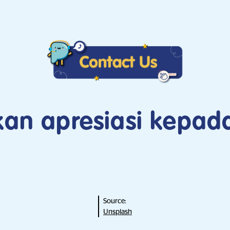
ikan apresiasi kepad
Source:
Unsplash