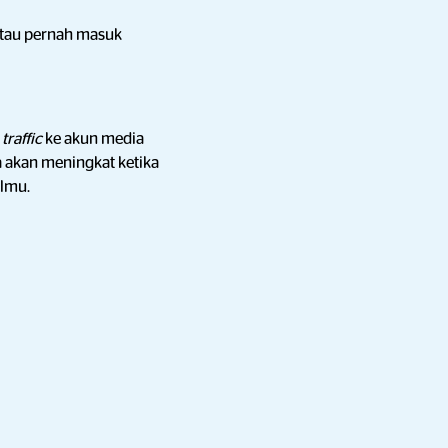
atau pernah masuk
n
traffic
ke akun media
a akan meningkat ketika
almu.