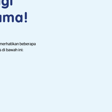
gi
ama!
emerhatikan beberapa
 di bawah ini: