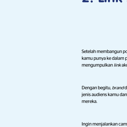
Setelah membangun por
kamu punya ke dalam 
mengumpulkan
link
ak
Dengan begitu,
brand
d
jenis audiens kamu da
mereka.
Ingin menjalankan ca