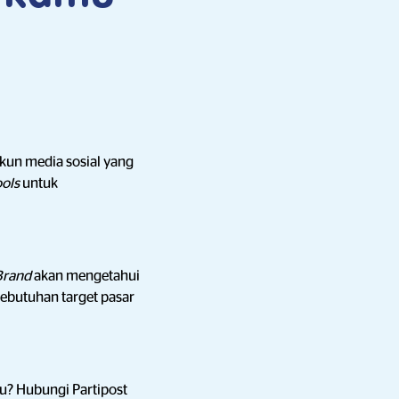
un media sosial yang
ools
untuk
Brand
akan mengetahui
butuhan target pasar
u? Hubungi Partipost