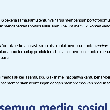
nd
bekerja sama, kamu tentunya harus membangun portofoliomu t
 mendapatkan sponsor kalau kamu belum memiliki konten yang 
nd
untuk berkolaborasi, kamu bisa mulai membuat konten
review
galamanmu terhadap produk tersebut, atau membuat konten menar
s
baru.
u mengajak kerja sama,
brand
akan melihat bahwa kamu benar-be
dapat memberikan keuntungan dengan mempromosikan produk ata
k semua media sosia