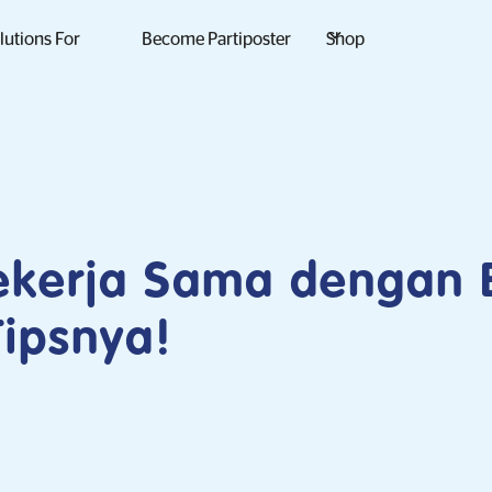
lutions For
Become Partiposter
Shop
Bekerja Sama dengan 
ipsnya!