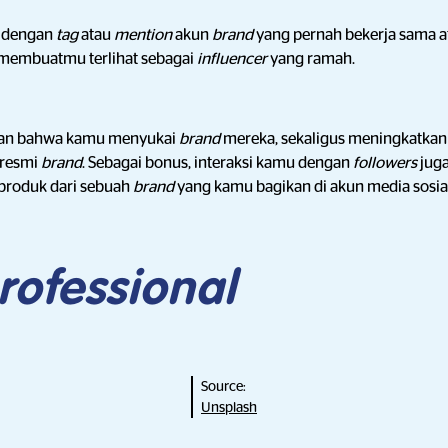
i dengan
tag
atau
mention
akun
brand
yang pernah bekerja sama 
membuatmu terlihat sebagai
influencer
yang ramah.
kkan bahwa kamu menyukai
brand
mereka, sekaligus meningkatka
resmi
brand
. Sebagai bonus, interaksi kamu dengan
followers
jug
roduk dari sebuah
brand
yang kamu bagikan di akun media sosi
rofessional
Source:
Unsplash