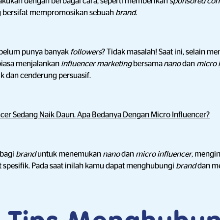
ilakukan dengan berbagai cara, seperti memberikan
sponsored con
ng bersifat mempromosikan sebuah
brand
.
 belum punya banyak
followers
? Tidak masalah! Saat ini, selain m
biasa menjalankan
influencer marketing
bersama
nano
dan
micro
k dan cenderung persuasif.
ncer Sedang Naik Daun. Apa Bedanya Dengan Micro Influencer?
 bagi
brand
untuk menemukan
nano
dan
micro influencer
,
mengin
at spesifik. Pada saat inilah kamu dapat menghubungi
brand
dan m