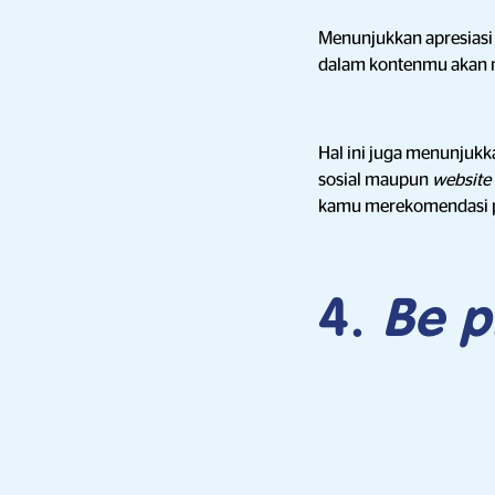
Menunjukkan apresias
dalam kontenmu akan 
Hal ini juga menunju
sosial maupun
website
kamu merekomendasi p
4.
Be p