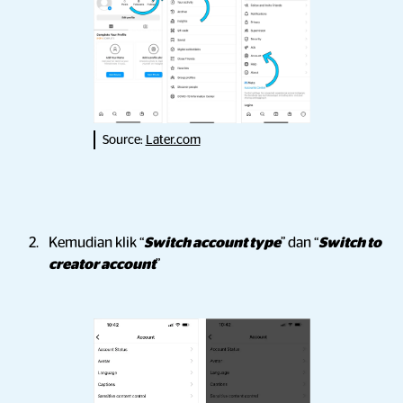
Source:
Later.com
Kemudian klik “
Switch account type
” dan “
Switch to
creator account
”