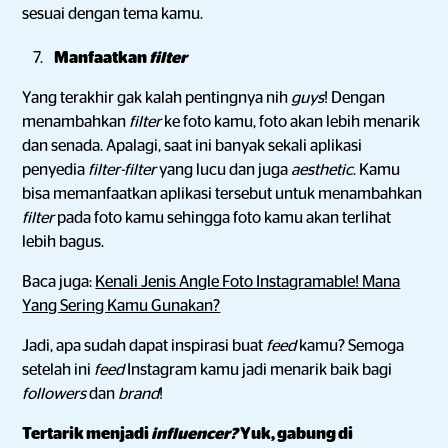
sesuai dengan tema kamu.
Manfaatkan
filter
Yang terakhir gak kalah pentingnya nih
guys
! Dengan
menambahkan
filter
ke foto kamu, foto akan lebih menarik
dan senada. Apalagi, saat ini banyak sekali aplikasi
penyedia
filter-filter
yang lucu dan juga
aesthetic
. Kamu
bisa memanfaatkan aplikasi tersebut untuk menambahkan
filter
pada foto kamu sehingga foto kamu akan terlihat
lebih bagus.
Baca juga:
Kenali Jenis Angle Foto Instagramable! Mana
Yang Sering Kamu Gunakan?
Jadi, apa sudah dapat inspirasi buat
feed
kamu? Semoga
setelah ini
feed
Instagram kamu jadi menarik baik bagi
followers
dan
brand
!
Tertarik menjadi
influencer?
Yuk, gabung di