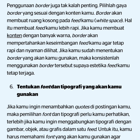
Penggunaan
border
juga tak kalah penting. Pilihlah gaya
border
yang sesuai dengan konten kamu.
Border
akan
membuat ruang kosong pada
feed
kamu (
white space
). Hal
itu membuat
feed
kamu lebih rapi. Jika kamu membuat
konten
dengan banyak warna,
border
akan
mempertahankan keseimbangan
feed
kamu agar tetap
rapi dan nyaman dilihat. Jika kamu sudah menentukan
border
yang akan kamu gunakan, maka konsistenlah
menggunakan
border
tersebut supaya estetika
feed
kamu
tetap terjaga.
Tentukan
font
dan tipografi yang akan kamu
gunakan
Jika kamu ingin menambahkan
quotes
di postingan kamu,
maka pemilihan
font
dan tipografi perlu kamu perhatikan,
terlebih jika kamu ingin menggabungkan tipografi dengan
gambar, objek, atau grafis dalam satu
feed
. Untuk itu, kamu
harus memahami
font
yang akan kamu gunakan agar