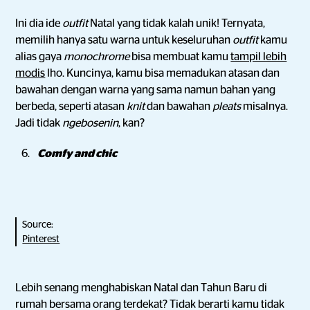
Ini dia ide
outfit
Natal yang tidak kalah unik! Ternyata,
memilih hanya satu warna untuk keseluruhan
outfit
kamu
alias gaya
monochrome
bisa membuat kamu
tampil lebih
modis
lho. Kuncinya, kamu bisa memadukan atasan dan
bawahan dengan warna yang sama namun bahan yang
berbeda, seperti atasan
knit
dan bawahan
pleats
misalnya.
Jadi tidak
ngebosenin
, kan?
Comfy and chic
Source:
Pinterest
Lebih senang menghabiskan Natal dan Tahun Baru di
rumah bersama orang terdekat? Tidak berarti kamu tidak