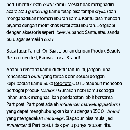
perlu memikirkan
outfit
kamu! Meski tidak menghadiri
acara atau
gathering
, kamu tetap bisa tampil
stylish
dan
mengabadikan momen liburan kamu. Kamu bisa mencari
piyama dengan motif khas Natal atau liburan. Lengkapi
dengan aksesoris seperti
beanie
, bando Santa, atau sandal
bulu agar semakin
cozy
!
Baca juga:
Tampil On Saat Liburan dengan Produk Beauty
Recommended, Banyak Local Brand!
Apapun rencana kamu di akhir tahun ini, jangan lupa
rencanakan
outfit
yang terbaik dan sesuai dengan
kepribadian kamu!Suka
foto-foto
OOTD ataupun mencoba
berbagai produk
fashion
? Gunakan hobi kamu sebagai
lahan untuk menghasilkan pendapatan lebih bersama
Partipost
! Partipost adalah
influencer marketing platform
yang dapat menghubungkan kamu dengan 3500+
brand
yang mengadakan
campaign
. Siapapun bisa mulai jadi
influencer
di Partipost, tidak perlu punya ratusan ribu