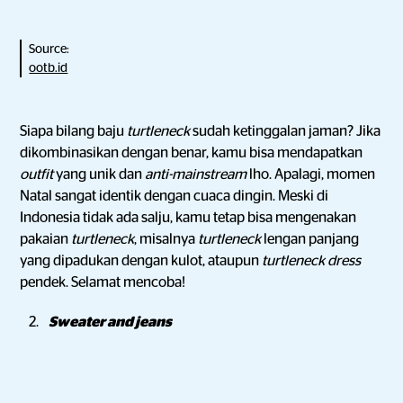
Source:
ootb.id
Siapa bilang baju
turtleneck
sudah ketinggalan jaman? Jika
dikombinasikan dengan benar, kamu bisa mendapatkan
outfit
yang unik dan
anti-mainstream
lho. Apalagi, momen
Natal sangat identik dengan cuaca dingin. Meski di
Indonesia tidak ada salju, kamu tetap bisa mengenakan
pakaian
turtleneck
, misalnya
turtleneck
lengan panjang
yang dipadukan dengan kulot, ataupun
turtleneck dress
pendek. Selamat mencoba!
Sweater and jeans