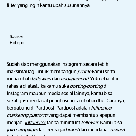
filter yang ingin kamu ubah susunannya.
Source:
Hubspot
Sudah siap menggunakan Instagram secara lebih
maksimal lagi untuk membangun
profile
kamu serta
menambah
followers
dan
engagement
? Yuk coba fitur
rahasia di atas!Jika kamu suka
posting-posting
di
Instagram maupun media sosial lainnya, kamu bisa
sekaligus mendapat penghasilan tambahan lho! Caranya,
bergabung di Partipost! Partipost adalah
influencer
marketing platform
yang dapat membantu siapapun
menjadi
influencer
tanpa minimum
follower
. Kamu bisa
join campaign
dari berbagai
brand
dan mendapat
reward
.