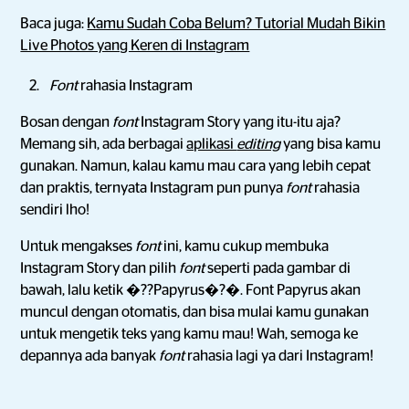
Baca juga:
Kamu Sudah Coba Belum? Tutorial Mudah Bikin
Live Photos yang Keren di Instagram
Font
rahasia Instagram
Bosan dengan
font
Instagram Story yang itu-itu aja?
Memang sih, ada berbagai
aplikasi
editing
yang bisa kamu
gunakan. Namun, kalau kamu mau cara yang lebih cepat
dan praktis, ternyata Instagram pun punya
font
rahasia
sendiri lho!
Untuk mengakses
font
ini, kamu cukup membuka
Instagram Story dan pilih
font
seperti pada gambar di
bawah, lalu ketik �??Papyrus�?�. Font Papyrus akan
muncul dengan otomatis, dan bisa mulai kamu gunakan
untuk mengetik teks yang kamu mau! Wah, semoga ke
depannya ada banyak
font
rahasia lagi ya dari Instagram!