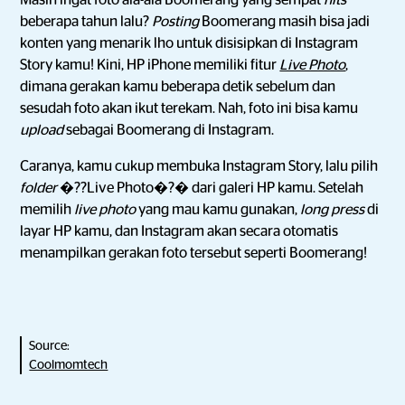
Masih ingat foto ala-ala Boomerang yang sempat
hits
beberapa tahun lalu?
Posting
Boomerang masih bisa jadi
konten yang menarik lho untuk disisipkan di Instagram
Story kamu! Kini, HP iPhone memiliki fitur
Live Photo
,
dimana gerakan kamu beberapa detik sebelum dan
sesudah foto akan ikut terekam. Nah, foto ini bisa kamu
upload
sebagai Boomerang di Instagram.
Caranya, kamu cukup membuka Instagram Story, lalu pilih
folder
�??Live Photo�?� dari galeri HP kamu. Setelah
memilih
live photo
yang mau kamu gunakan,
long press
di
layar HP kamu, dan Instagram akan secara otomatis
menampilkan gerakan foto tersebut seperti Boomerang!
Source:
Coolmomtech