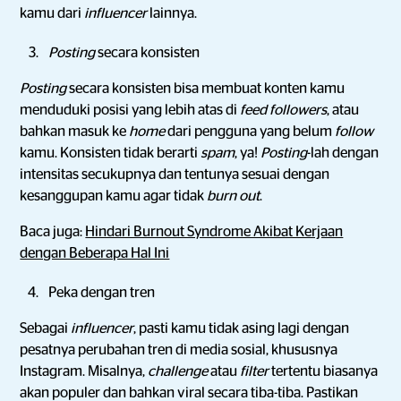
kamu dari
influencer
lainnya.
Posting
secara konsisten
Posting
secara konsisten bisa membuat konten kamu
menduduki posisi yang lebih atas di
feed followers
, atau
bahkan masuk ke
home
dari pengguna yang belum
follow
kamu. Konsisten tidak berarti
spam
, ya!
Posting
-lah dengan
intensitas secukupnya dan tentunya sesuai dengan
kesanggupan kamu agar tidak
burn out
.
Baca juga:
Hindari Burnout Syndrome Akibat Kerjaan
dengan Beberapa Hal Ini
Peka dengan tren
Sebagai
influencer
, pasti kamu tidak asing lagi dengan
pesatnya perubahan tren di media sosial, khususnya
Instagram. Misalnya,
challenge
atau
filter
tertentu biasanya
akan populer dan bahkan viral secara tiba-tiba. Pastikan