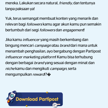
mereka. Lakukan secara natural,
friendly
, dan tentunya
tanpa paksaan ya!
Yuk, terus semangat membuat konten yang menarik dan
relevan bagi
followers
kamu agar akun kamu pun semakin
bertumbuh dari segi
followers
dan
engagement
!
Jika kamu
influencer
yang masih berkembang dan
bingung mencari
campaign
atau
brand
dari mana untuk
menambah penghasilan, ayo bergabung dengan Partipost
influencer marketing platform
! Kamu bisa terhubung
dengan berbagai
brand
yang sesuai dengan minat dan
niche
kamu dan mengikuti
campaign
, serta
mengumpulkan
reward
!?�