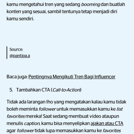
kamu mengetahui tren yang sedang
booming
dan buatlah
konten yang sesuai, sambil tentunya tetap menjadi diri
kamu sendiri.
Source:
@pantipa.a
Baca juga:
Pentingnya Mengikuti Tren Bagi Influencer
Tambahkan CTA (
Call-to-Action
)
Tidak ada larangan lho yang mengatakan kalau kamu tidak
boleh meminta
follower
untuk memasukkan kamu ke
list
favorites
mereka! Saat sedang membuat video ataupun
menulis
caption
, kamu bisa menyelipkan
ajakan atau CTA
agar
follower
tidak lupa memasukkan kamu ke
favorites