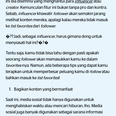
Ini dia dilemma yang menghantui para
influencer
atau
creator
. Kemunculan fitur ini bukan tanpa pro dan kontra.
Sebab,
influencer
khawatir
follower
akan semakin jarang
melihat konten mereka, apalagi kalau mereka tidak masuk
ke
list favorites
dari
follower
.
�??Jadi, sebagai
influencer
, harus gimana dong untuk
menyiasati hal ini?�?�
Tentu saja, kamu tidak bisa tahu dengan pasti apakah
seorang
follower
akan memasukkan kamu ke dalam
favorites-
nya. Namun, ada beberapa tips yang dapat kamu
terapkan untuk memperbesar peluang kamu di-
follow
atau
bahkan masuk ke
list favorites
!
Bagikan konten yang bermanfaat
Saat ini, media sosial tidak hanya digunakan untuk
menghabiskan waktu atau mencari hiburan, lho. Media
sosial juga banyak digunakan sebagai sarana informasi