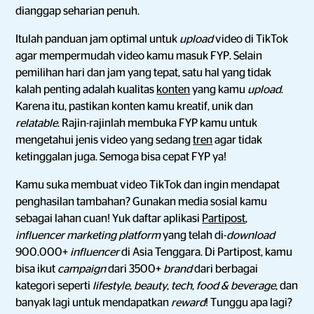
dianggap seharian penuh.
Itulah panduan jam optimal untuk
upload
video di TikTok
agar mempermudah video kamu masuk FYP. Selain
pemilihan hari dan jam yang tepat, satu hal yang tidak
kalah penting adalah kualitas
konten
yang kamu
upload
.
Karena itu, pastikan konten kamu kreatif, unik dan
relatable
. Rajin-rajinlah membuka FYP kamu untuk
mengetahui jenis video yang sedang
tren
agar tidak
ketinggalan juga. Semoga bisa cepat FYP ya!
Kamu suka membuat video TikTok dan ingin mendapat
penghasilan tambahan? Gunakan media sosial kamu
sebagai lahan cuan! Yuk daftar aplikasi
Partipost
,
influencer marketing platform
yang telah di-
download
900.000+
influencer
di Asia Tenggara. Di Partipost, kamu
bisa ikut
campaign
dari 3500+
brand
dari berbagai
kategori seperti
lifestyle
,
beauty
,
tech
,
food & beverage
, dan
banyak lagi
untuk mendapatkan
reward
! Tunggu apa lagi?