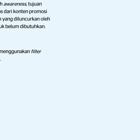
ih
awareness
, tujuan
as dari konten promosi
n yang diluncurkan oleh
uk belum dibutuhkan.
n menggunakan
filter
.