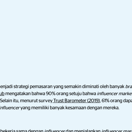
enjadi strategi pemasaran yang semakin diminati oleh banyak
br
Hub
mengatakan bahwa 90% orang setuju bahwa
influencer marke
 Selain itu, menurut survey
Trust Barometer (2019)
, 61% orang da
influencer
yang memiliki banyak kesamaan dengan mereka.
 bekerja sama dengan
influencer
dan menjalankan
influencer mar