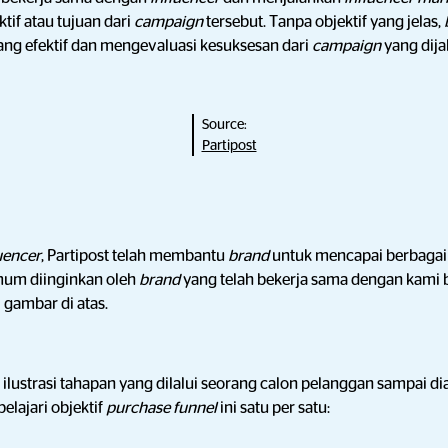
tif atau tujuan dari
campaign
tersebut. Tanpa objektif yang jelas,
ang efektif dan mengevaluasi kesuksesan dari
campaign
yang dija
Source:
Partipost
uencer
, Partipost telah membantu
brand
untuk mencapai berbagai 
umum diinginkan oleh
brand
yang telah bekerja sama dengan kami 
i gambar di atas.
 ilustrasi tahapan yang dilalui seorang calon pelanggan sampai d
 pelajari objektif
purchase funnel
ini satu per satu: