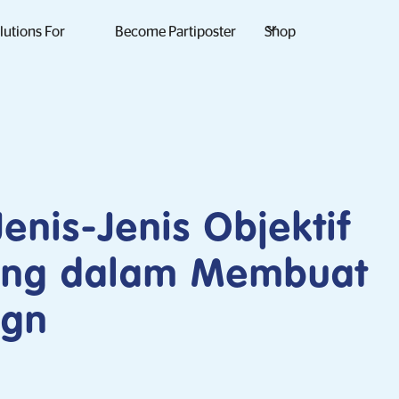
lutions For
Become Partiposter
Shop
Jenis-Jenis Objektif
ing dalam Membuat
ign