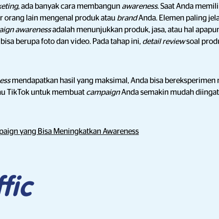
keting
, ada banyak cara membangun
awareness
. Saat Anda memil
r orang lain mengenal produk atau
brand
Anda. Elemen paling jel
aign awareness
adalah menunjukkan produk, jasa, atau hal apapu
bisa berupa foto dan video. Pada tahap ini,
detail review
soal prod
ess
mendapatkan hasil yang maksimal, Anda bisa bereksperime
tau TikTok untuk membuat
campaign
Anda semakin mudah diingat
paign yang Bisa Meningkatkan Awareness
fic