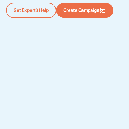
Get Expert’s Help
Create Campaign