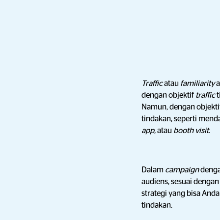
Traffic
atau
familiarity
a
dengan objektif
traffic
Namun, dengan objektif
tindakan, seperti men
app,
atau
booth visit.
Dalam
campaign
denga
audiens, sesuai denga
strategi yang bisa And
tindakan.