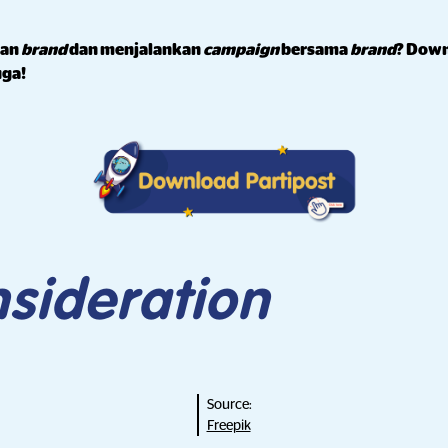
gan
brand
dan menjalankan
campaign
bersama
brand
? Down
uga!
sideration
Source:
Freepik