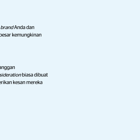
l
brand
Anda dan
rbesar kemungkinan
langgan
sideration
biasa dibuat
ikan kesan mereka