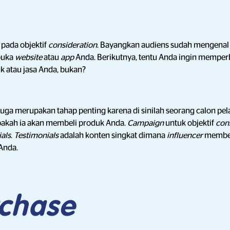
 pada objektif
consideration
. Bayangkan audiens sudah mengena
buka
website
atau
app
Anda. Berikutnya, tentu Anda ingin mempe
 atau jasa Anda, bukan?
juga merupakan tahap penting karena di sinilah seorang calon pe
kah ia akan membeli produk Anda.
Campaign
untuk objektif
con
als
.
Testimonials
adalah konten singkat dimana
influencer
member
Anda.
chase