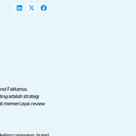
and
. Faktanya,
ting
adalah strategi
pat memercayai
review
keting
campaign
,
brand