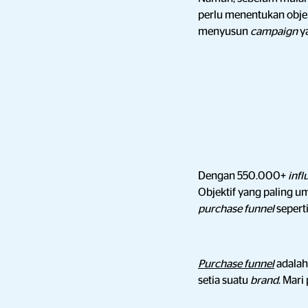
perlu menentukan objek
menyusun
campaign
y
Dengan 550.000+
infl
Objektif yang paling 
purchase funnel
sepert
Purchase funnel
adalah
setia suatu
brand
. Mari