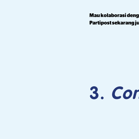
Mau kolaborasi den
Partipost sekarang j
3.
Con