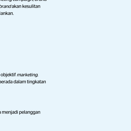
brand
akan kesulitan
lankan.
objektif
marketing
.
berada dalam tingkatan
ia menjadi pelanggan