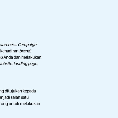
wareness
.
Campaign
i kehadiran
brand
.
nd
Anda dan melakukan
ebsite
,
landing page
,
ng ditujukan kepada
njadi salah satu
dorong untuk melakukan