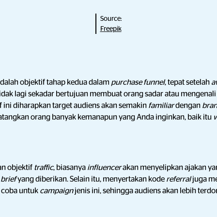
Source:
Freepik
dalah objektif tahap kedua dalam
purchase funnel
, tepat setelah
a
tidak lagi sekadar bertujuan membuat orang sadar atau mengenal
 ini diharapkan target audiens akan semakin
familiar
dengan
bra
datangkan orang banyak kemanapun yang Anda inginkan, baik itu
w
n objektif
traffic
, biasanya
influencer
akan menyelipkan ajakan ya
n
brief
yang diberikan. Selain itu, menyertakan kode
referral
juga me
a coba untuk
campaign
jenis ini, sehingga audiens akan lebih ter