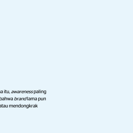
a itu,
awareness
paling
 bahwa
brand
lama pun
 atau mendongkrak