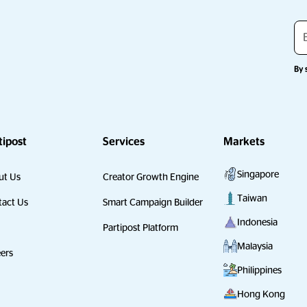
By 
tipost
Services
Markets
Singapore
ut Us
Creator Growth Engine
Taiwan
act Us
Smart Campaign Builder
Indonesia
Partipost Platform
Malaysia
ers
Philippines
Hong Kong