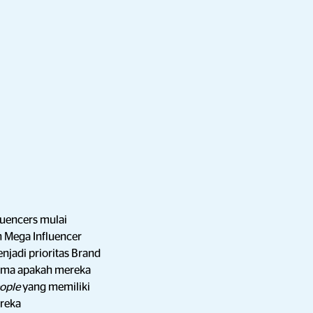
fluencers mulai
 Mega Influencer
njadi prioritas Brand
utama apakah mereka
ople
yang memiliki
ereka