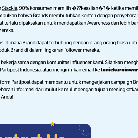
n
Stackla
, 90% konsumen memilih �??keaslian�?� ketika memil
disimpulkan bahwa Brands membutuhkan konten dengan penyebaran
ihat terlalu dipaksakan untuk mendapatkan Awareness dan lebih b
ereka.
si dimana Brand dapat terhubung dengan orang orang biasa un
duk Brand di dalam lingkaran follower mereka.
uk bekerja sama dengan komunitas Influencer kami. Silahkan men
Partipost Indonesia, atau mengirimkan email ke
toniekurniawa
atform Partipost dapat membantu untuk mengerjakan campaign B
aran informasi dari mulut ke mulut dengan tujuan meningkatka
 Anda!