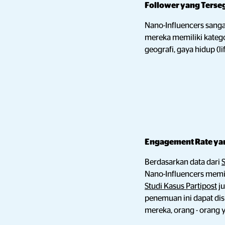
Follower yang Terse
Nano-Influencers sanga
mereka memiliki katego
geografi, gaya hidup (lif
Engagement Rate ya
Berdasarkan data dari
S
Nano-Influencers memili
Studi Kasus Partipost
ju
penemuan ini dapat di
mereka, orang - orang 