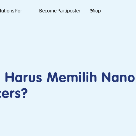
lutions For
Become Partiposter
Shop
 Harus Memilih Nano
cers?