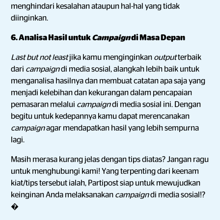
menghindari kesalahan ataupun hal-hal yang tidak
diinginkan.
6. Analisa Hasil untuk
Campaign
di Masa Depan
Last but not least
jika kamu menginginkan
output
terbaik
dari
campaign
di media sosial, alangkah lebih baik untuk
menganalisa hasilnya dan membuat catatan apa saja yang
menjadi kelebihan dan kekurangan dalam pencapaian
pemasaran melalui
campaign
di media sosial ini. Dengan
begitu untuk kedepannya kamu dapat merencanakan
campaign
agar mendapatkan hasil yang lebih sempurna
lagi.
Masih merasa kurang jelas dengan tips diatas? Jangan ragu
untuk menghubungi kami!
Yang terpenting dari keenam
kiat/tips tersebut ialah, Partipost siap untuk mewujudkan
keinginan Anda melaksanakan
campaign
di media sosial!?
�