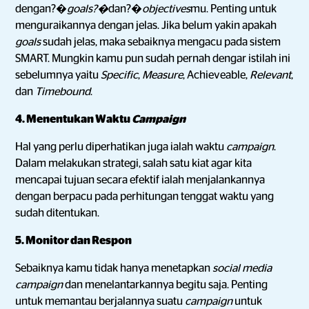
dengan?�
goals?�
dan?�
objectives
mu. Penting untuk
menguraikannya dengan jelas. Jika belum yakin apakah
goals
sudah jelas, maka sebaiknya mengacu pada sistem
SMART. Mungkin kamu pun sudah pernah dengar istilah ini
sebelumnya yaitu
Specific
,
Measure
, Achieveable,
Relevant
,
dan
Timebound
.
4. Menentukan Waktu
Campaign
Hal yang perlu diperhatikan juga ialah waktu
campaign
.
Dalam melakukan strategi, salah satu kiat agar kita
mencapai tujuan secara efektif ialah menjalankannya
dengan berpacu pada perhitungan tenggat waktu yang
sudah ditentukan.
5. Monitor dan Respon
Sebaiknya kamu tidak hanya menetapkan
social media
campaign
dan menelantarkannya begitu saja. Penting
untuk memantau berjalannya suatu
campaign
untuk