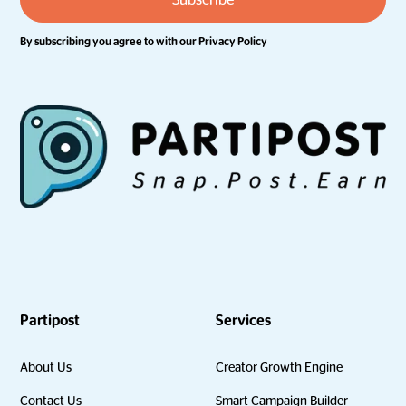
By subscribing you agree to with our
Privacy Policy
Partipost
Services
About Us
Creator Growth Engine
Contact Us
Smart Campaign Builder