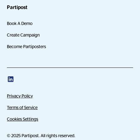
Partipost
Book A Demo
Create Campaign
Become Partiposters
Privacy Policy
Terms of Service
Cookies Settings
© 2025 Partipost. All rights reserved.