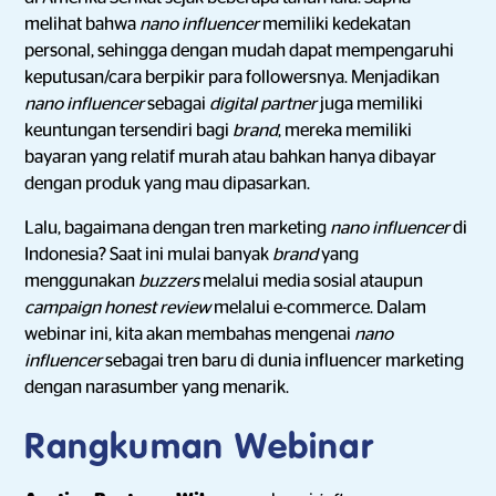
melihat bahwa
nano influencer
memiliki kedekatan
personal, sehingga dengan mudah dapat mempengaruhi
keputusan/cara berpikir para followersnya. Menjadikan
nano influencer
sebagai
digital partner
juga memiliki
keuntungan tersendiri bagi
brand
, mereka memiliki
bayaran yang relatif murah atau bahkan hanya dibayar
dengan produk yang mau dipasarkan.
Lalu, bagaimana dengan tren marketing
nano influencer
di
Indonesia? Saat ini mulai banyak
brand
yang
menggunakan
buzzers
melalui media sosial ataupun
campaign honest review
melalui e-commerce. Dalam
webinar ini, kita akan membahas mengenai
nano
influencer
sebagai tren baru di dunia influencer marketing
dengan narasumber yang menarik.
Rangkuman Webinar