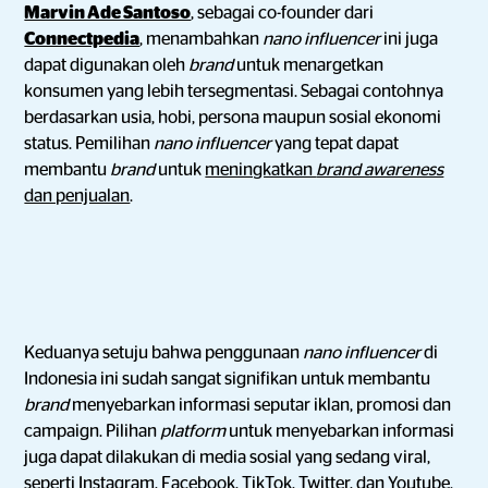
Marvin Ade Santoso
, sebagai co-founder dari
Connectpedia
, menambahkan
nano influencer
ini juga
dapat digunakan oleh
brand
untuk menargetkan
konsumen yang lebih tersegmentasi. Sebagai contohnya
berdasarkan usia, hobi, persona maupun sosial ekonomi
status. Pemilihan
nano influencer
yang tepat dapat
membantu
brand
untuk
meningkatkan
brand awareness
dan penjualan
.
Keduanya setuju bahwa penggunaan
nano influencer
di
Indonesia ini sudah sangat signifikan untuk membantu
brand
menyebarkan informasi seputar iklan, promosi dan
campaign. Pilihan
platform
untuk menyebarkan informasi
juga dapat dilakukan di media sosial yang sedang viral,
seperti Instagram, Facebook, TikTok, Twitter, dan Youtube.