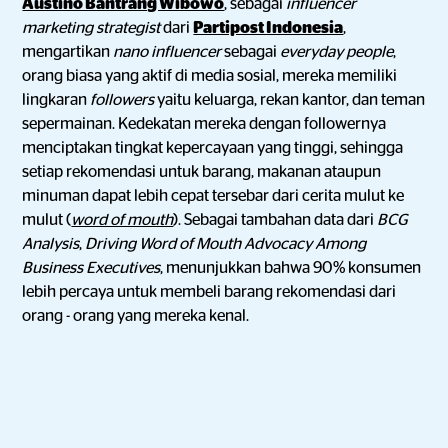
Austino Bantrang Wibowo
, sebagai
influencer
marketing strategist
dari
Partipost Indonesia
,
mengartikan
nano influencer
sebagai
everyday people
,
orang biasa yang aktif di media sosial, mereka memiliki
lingkaran
followers
yaitu keluarga, rekan kantor, dan teman
sepermainan. Kedekatan mereka dengan followernya
menciptakan tingkat kepercayaan yang tinggi, sehingga
setiap rekomendasi untuk barang, makanan ataupun
minuman dapat lebih cepat tersebar dari cerita mulut ke
mulut (
word of mouth
). Sebagai tambahan data dari
BCG
Analysis
,
Driving Word of Mouth Advocacy Among
Business Executives
, menunjukkan bahwa 90% konsumen
lebih percaya untuk membeli barang rekomendasi dari
orang - orang yang mereka kenal.