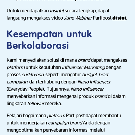
Untuk mendapatkan
insight
secara lengkap, dapat
langsung mengakses video
June Webinar
Partipost
di sini
.
Kesempatan untuk
Berkolaborasi
Kami menyediakan solusi di mana
brand
dapat mengakses
platform
untuk kebutuhan
Influencer Marketing
dengan
proses
end-to-end
, seperti mengatur
budget, brief
campaign,
dan terhubung dengan
Nano Influencer
(
Everyday People
). Tujuannya,
Nano Influencer
menyebarkan informasi mengenai produk
brand
di dalam
lingkaran
follower
mereka.
Pelajari bagaimana
platform
Partipost dapat membantu
untuk mengerjakan
campaign
brand
Anda dengan
mengoptimalkan penyebaran informasi melalui