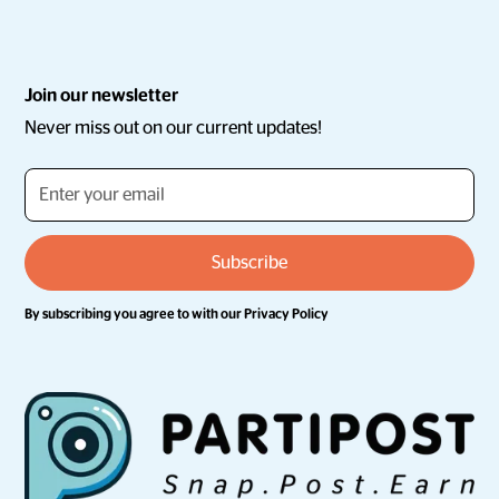
Join our newsletter
Never miss out on our current updates!
By subscribing you agree to with our
Privacy Policy