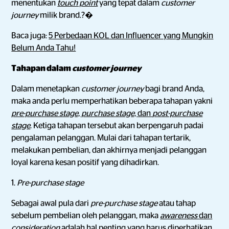
menentukan
touch point
yang tepat dalam
customer
journey
milik brand.?�
Baca juga:
5 Perbedaan KOL dan Influencer yang Mungkin
Belum Anda Tahu!
Tahapan dalam
customer journey
Dalam menetapkan
customer journey
bagi brand Anda,
maka anda perlu memperhatikan beberapa tahapan yakni
pre-purchase stage, purchase stage,
dan
post-purchase
stage
. Ketiga tahapan tersebut akan berpengaruh padai
pengalaman pelanggan. Mulai dari tahapan tertarik,
melakukan pembelian, dan akhirnya menjadi pelanggan
loyal karena kesan positif yang dihadirkan.
1.
Pre-purchase stage
Sebagai awal pula dari
pre-purchase stage
atau tahap
sebelum pembelian oleh pelanggan, maka
awareness
dan
consideration
adalah hal penting yang harus diperhatikan