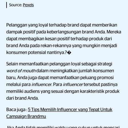
Source:
Pexels
Pelanggan yang loyal terhadap brand dapat memberikan
dampak positif pada keberlangsungan brand Anda. Mereka
dapat membagikan kesan positif terhadap produk dari
brand Anda pada rekan-rekannya yang mungkin menjadi
konsumen potensial nantinya.?�
Selain memanfaatkan pelanggan loyal sebagai strategi
word of mouth
dalam meningkatkan jumlah konsumen
baru, Anda juga dapat memanfaatkan peluang promosi
melalui para
influencer
. Para
influencer
tersebut pastinya
memiliki audiens yang sesuai dengan karakteristik produk
dari brand Anda.
Baca juga :
5 Tips Memilih Influencer yang Tepat Untuk
Campaign Brandmu