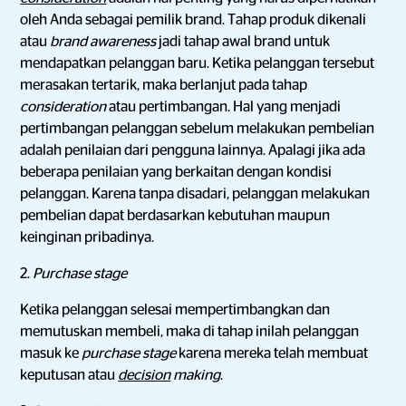
oleh Anda sebagai pemilik brand. Tahap produk dikenali
atau
brand awareness
jadi tahap awal brand untuk
mendapatkan pelanggan baru. Ketika pelanggan tersebut
merasakan tertarik, maka berlanjut pada tahap
consideration
atau pertimbangan. Hal yang menjadi
pertimbangan pelanggan sebelum melakukan pembelian
adalah penilaian dari pengguna lainnya. Apalagi jika ada
beberapa penilaian yang berkaitan dengan kondisi
pelanggan. Karena tanpa disadari, pelanggan melakukan
pembelian dapat berdasarkan kebutuhan maupun
keinginan pribadinya.
2.
Purchase stage
Ketika pelanggan selesai mempertimbangkan dan
memutuskan membeli, maka di tahap inilah pelanggan
masuk ke
purchase stage
karena mereka telah membuat
keputusan atau
decision
making
.