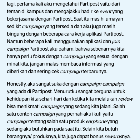
lagi, pertama kali aku mengetahui Partipost yaitu dari
teman di kampus dan mengajakku hadir ke
event
yang
bekerjasama dengan Partipost. Saat itu masih lumayan
sedikit
campaign
yang tersedia dan aku juga masih
bingung dengan beberapa cara kerja aplikasi Partipost.
Namun beberapa kali menggunakan aplikasi dan
join
campaign
Partipost aku paham, bahwa sebenarnya kita
hanya perlu fokus dengan
campaign
yang sesuai dengan
minat kita, jangan malas membaca informasi yang
diberikan dan sering cek
campaign
terbarunya.
Honestly, aku sangat suka dengan
campaign-campaign
yang ada di Partipost. Menurutku sangat berguna untuk
kehidupan kita sehari-hari dan ketika kita melalukan
review
bisa menikmati
campaign
yang sedang kita jalani. Salah
satu contoh
campaign
yang pernah aku ikuti yaitu
campaign
tentang salah satu produk
earphone
yang
sedang aku butuhkan pada saat itu. Selain kita butuh
barangnya/ produknya, kita juga dapat bonus
rewards
nya.