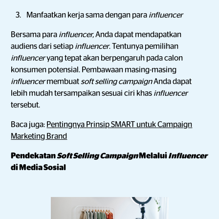
Manfaatkan kerja sama dengan para
influencer
Bersama para
influencer,
Anda dapat mendapatkan
audiens dari setiap
influencer
. Tentunya pemilihan
influencer
yang tepat akan berpengaruh pada calon
konsumen potensial. Pembawaan masing-masing
influencer
membuat
soft selling campaign
Anda dapat
lebih mudah tersampaikan sesuai ciri khas
influencer
tersebut.
Baca juga:
Pentingnya Prinsip SMART untuk Campaign
Marketing Brand
Pendekatan
Soft Selling Campaign
Melalui
Influencer
di Media Sosial