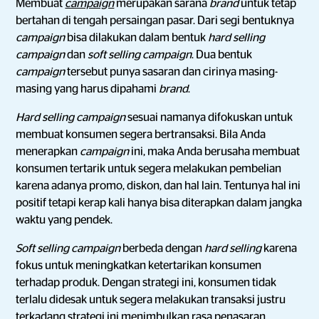
Membuat
campaign
merupakan sarana
brand
untuk tetap
bertahan di tengah persaingan pasar. Dari segi bentuknya
campaign
bisa dilakukan dalam bentuk
hard selling
campaign
dan
soft selling campaign
. Dua bentuk
campaign
tersebut punya sasaran dan cirinya masing-
masing yang harus dipahami
brand
.
Hard selling campaign
sesuai namanya difokuskan untuk
membuat konsumen segera bertransaksi. Bila Anda
menerapkan
campaign
ini, maka Anda berusaha membuat
konsumen tertarik untuk segera melakukan pembelian
karena adanya promo, diskon, dan hal lain. Tentunya hal ini
positif tetapi kerap kali hanya bisa diterapkan dalam jangka
waktu yang pendek.
Soft selling campaign
berbeda dengan
hard selling
karena
fokus untuk meningkatkan ketertarikan konsumen
terhadap produk. Dengan strategi ini, konsumen tidak
terlalu didesak untuk segera melakukan transaksi justru
terkadang strategi ini menimbulkan rasa penasaran