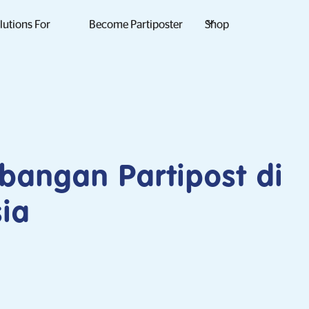
lutions For
Become Partiposter
Shop
angan Partipost di
ia