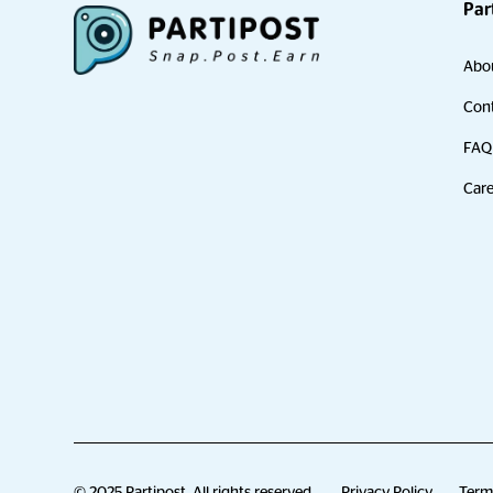
Par
Abo
Cont
FAQ
Care
© 2025 Partipost. All rights reserved.
Privacy Policy
Terms