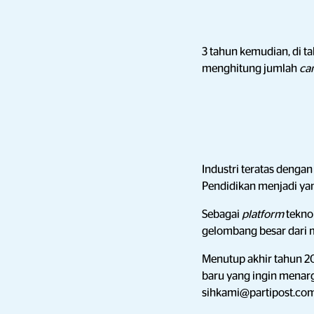
3 tahun kemudian, di 
menghitung jumlah
ca
Industri teratas denga
Pendidikan menjadi yan
Sebagai
platform
tekno
gelombang besar dari 
Menutup akhir tahun 2
baru yang ingin menar
sihkami@partipost.com 