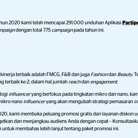
tahun 2020 kami telah mencapai 291.000 unduhan Aplikasi
Partip
mpaign
dengan total 775
campaign
pada tahun ini.
n kinerja terbaik adalah FMCG, F&B dan juga
Fashion
dan
Beauty
. 
g terbaik ke-2, dalam hal jumlah
reach
dan
engagement
.
logi
influencer
yang berfokus pada tingkatan mikro dan nano, kam
mikro-nano
influencer
yang akan mengubah strategi pemasaran
i
020, kami membuka peluang promosi gratis dan layanan diskon 
getkan dan menjangkau audiens Anda dengan cepat – Konsultasi
untuk membahas lebih lanjut tentang paket promosi ini.