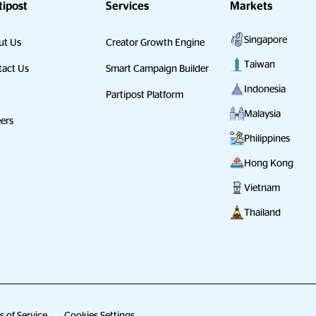
tipost
Services
Markets
Singapore
ut Us
Creator Growth Engine
Taiwan
act Us
Smart Campaign Builder
Indonesia
Partipost Platform
Malaysia
ers
Philippines
Hong Kong
Vietnam
Thailand
 of Service
Cookies Settings