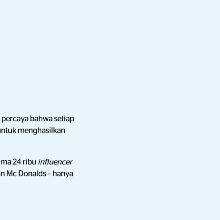
i percaya bahwa setiap
untuk menghasilkan
ima 24 ribu
influencer
dan Mc Donalds – hanya