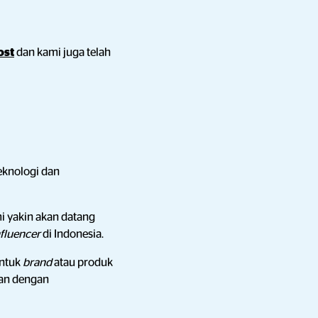
ost
dan kami juga telah
Teknologi dan
i yakin akan datang
nfluencer
di Indonesia.
untuk
brand
atau produk
kan dengan