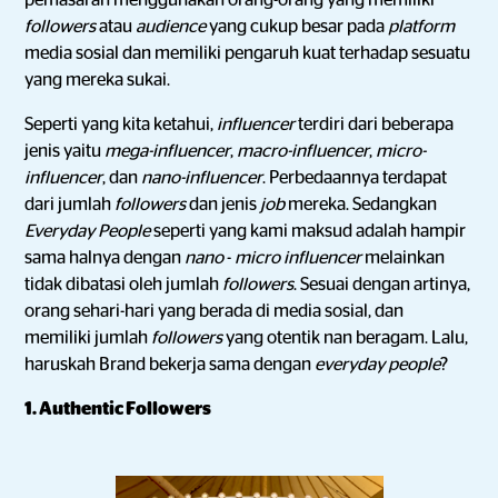
pemasaran menggunakan orang-orang yang memiliki
followers
atau
audience
yang cukup besar pada
platform
media sosial dan memiliki pengaruh kuat terhadap sesuatu
yang mereka sukai.
Seperti yang kita ketahui,
influencer
terdiri dari beberapa
jenis yaitu
mega-influencer
,
macro-influencer
,
micro-
influencer
, dan
nano-influencer
. Perbedaannya terdapat
dari jumlah
followers
dan jenis
job
mereka. Sedangkan
Everyday People
seperti yang kami maksud adalah hampir
sama halnya dengan
nano
-
micro
influencer
melainkan
tidak dibatasi oleh jumlah
followers
. Sesuai dengan artinya,
orang sehari-hari yang berada di media sosial, dan
memiliki jumlah
followers
yang otentik nan beragam. Lalu,
haruskah Brand bekerja sama dengan
everyday people
?
1. Authentic Followers