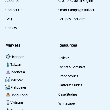
About Us
Creator Growth Engine
Contact Us
Smart Campaign Builder
FAQ
Partipost Platform
Careers
Markets
Resources
Singapore
Articles
Taiwan
Events & Seminars
Indonesia
Brand Stories
Malaysia
Platform Guides
Philippines
Case Studies
Hong Kong
Vietnam
Whitepaper