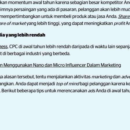
an momentum awal tahun karena sebagian besar kompetitor An
imnya persaingan yang ada di pasaran, pelanggan akan lebih mu
 mempertimbangkan untuk membeli produk atau jasa Anda.
Share
are of market
yang lebih tinggi, yang dapat meningkatkan
profit
A
ia yang lebih rendah
ness
, CPC di awal tahun lebih rendah daripada di waktu lain sepanj
at di berbagai industri yang berbeda.
n Menggunakan Nano dan Micro Influencer Dalam Marketing
alasan tersebut, tentu menjalankan aktivitas
marketing
dan
adve
bangkan. Anda dapat menjadi
top of mind
bagi pelanggan karena k
f. Berikut beberapa tips untuk merencanakan
ads
Anda di awal tahu