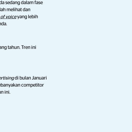
da sedang dalam fase
dah melihat dan
 of voice
yang lebih
nda.
ang tahun. Tren ini
rtising
di bulan Januari
ebanyakan competitor
n ini.