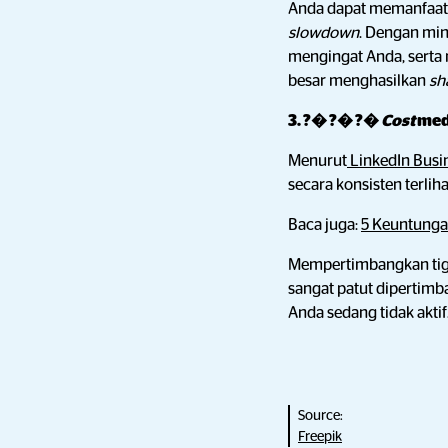
Anda dapat memanfaatk
slowdown
. Dengan min
mengingat Anda, serta
besar menghasilkan
sh
3. ?� ?� ?�
Cost
med
Menurut
LinkedIn Busi
secara konsisten terlih
Baca juga:
5 Keuntunga
Mempertimbangkan tiga 
sangat patut dipertim
Anda sedang tidak akti
Source:
Freepik