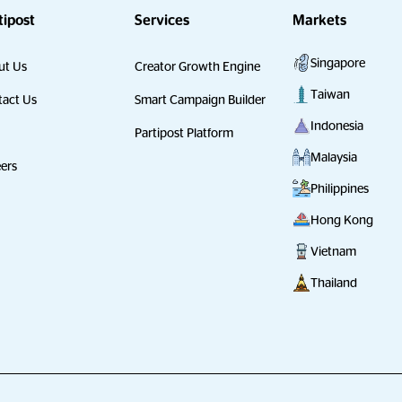
tipost
Services
Markets
Singapore
ut Us
Creator Growth Engine
Taiwan
act Us
Smart Campaign Builder
Indonesia
Partipost Platform
Malaysia
ers
Philippines
Hong Kong
Vietnam
Thailand