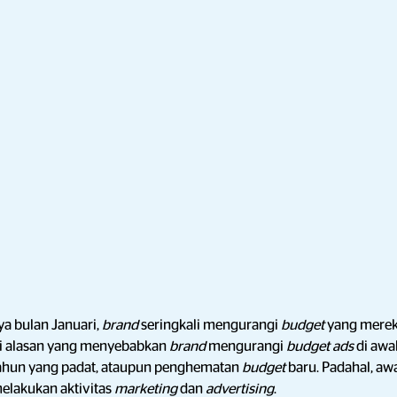
ya bulan Januari,
brand
seringkali mengurangi
budget
yang merek
gai alasan yang menyebabkan
brand
mengurangi
budget ads
di awal
r tahun yang padat, ataupun penghematan
budget
baru. Padahal, a
melakukan aktivitas
marketing
dan
advertising
.