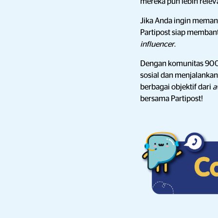
mereka pun lebih relev
Jika Anda ingin meman
Partipost siap memban
influencer
.
Dengan komunitas 9
sosial dan menjalanka
berbagai objektif dari
a
bersama Partipost!