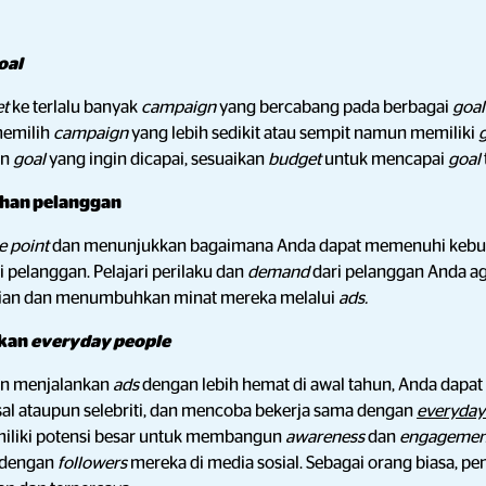
oal
et
ke terlalu banyak
campaign
yang bercabang pada berbagai
goa
 memilih
campaign
yang lebih sedikit atau sempit namun memiliki
an
goal
yang ingin dicapai, sesuaikan
budget
untuk mencapai
goal
uhan pelanggan
e point
dan menunjukkan bagaimana Anda dapat memenuhi kebu
 pelanggan. Pelajari perilaku dan
demand
dari pelanggan Anda a
ian dan menumbuhkan minat mereka melalui
ads.
tkan
everyday people
in menjalankan
ads
dengan lebih hemat di awal tahun, Anda dapat 
al ataupun selebriti, dan mencoba bekerja sama dengan
everyday
miliki potensi besar untuk membangun
awareness
dan
engageme
 dengan
followers
mereka di media sosial. Sebagai orang biasa, p