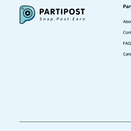
Par
Abo
Cont
FAQ
Care