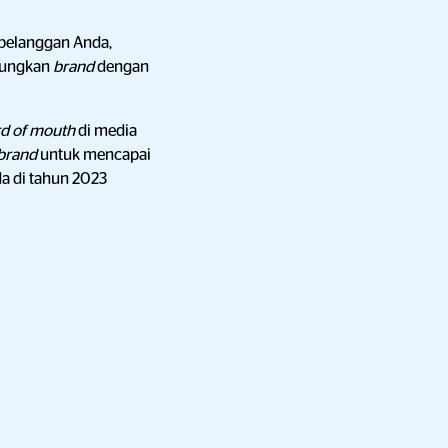
 pelanggan Anda,
ungkan
brand
dengan
d of mouth
di media
brand
untuk mencapai
a di tahun 2023