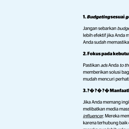
1.
Budgeting
sesuai
g
Jangan sebarkan
budg
lebih efektif jika Anda
Anda sudah memastik
2. Fokus pada kebut
Pastikan
ads
Anda
to th
memberikan solusi bagi
mudah mencuri perhat
3
.
?� ?� ?� Manfaa
Jika Anda memang ing
melibatkan media mass
influencer
. Mereka me
karena terhubung baik