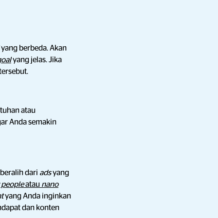
l
yang berbeda. Akan
goal
yang jelas. Jika
tersebut.
tuhan atau
gar Anda semakin
beralih dari
ads
yang
 people
atau
nano
nt
yang Anda inginkan
endapat dan konten