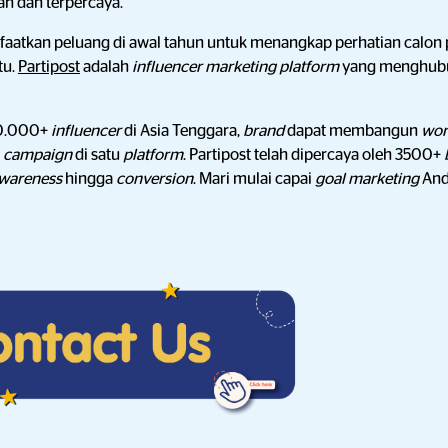
an dan terpercaya.
faatkan peluang di awal tahun untuk menangkap perhatian calon
tu.
Partipost
adalah
influencer marketing platform
yang menghub
00.000+
influencer
di Asia Tenggara,
brand
dapat membangun
wor
n
campaign
di satu
platform
. Partipost telah dipercaya oleh 3500+
wareness
hingga
conversion
. Mari mulai capai
goal marketing
And