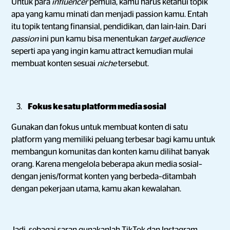
Untuk para
influencer
pemula, kamu harus ketahui topik
apa yang kamu minati dan menjadi passion kamu. Entah
itu topik tentang finansial, pendidikan, dan lain-lain. Dari
passion
ini pun kamu bisa menentukan
target audience
seperti apa yang ingin kamu attract kemudian mulai
membuat konten sesuai
niche
tersebut.
Fokus ke satu platform media sosial
Gunakan dan fokus untuk membuat konten di satu
platform yang memiliki peluang terbesar bagi kamu untuk
membangun komunitas dan konten kamu dilihat banyak
orang. Karena mengelola beberapa akun media sosial–
dengan jenis/format konten yang berbeda–ditambah
dengan pekerjaan utama, kamu akan kewalahan.