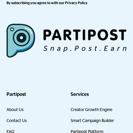
By subscribing you agree to with our
Privacy Policy
Partipost
Services
About Us
Creator Growth Engine
Contact Us
Smart Campaign Builder
FAQ
Partipost Platform