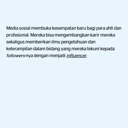
Media sosial membuka kesempatan baru bagi para ahli dan
profesional. Mereka bisa mengembangkan karir mereka
sekaligus memberikan ilmu pengetahuan dan
keterampilan dalam bidang yang mereka tekuni kepada
followers
-nya dengan menjadi
influencer
.