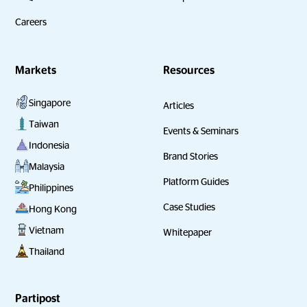
Careers
Markets
Resources
Singapore
Articles
Taiwan
Events & Seminars
Indonesia
Brand Stories
Malaysia
Platform Guides
Philippines
Case Studies
Hong Kong
Vietnam
Whitepaper
Thailand
Partipost