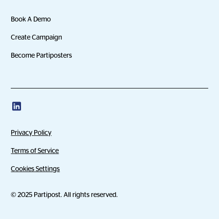
Book A Demo
Create Campaign
Become Partiposters
Privacy Policy
Terms of Service
Cookies Settings
© 2025 Partipost. All rights reserved.