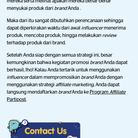
mereka serta melihat apakah mereka benar-benar
menyukai produk dari
brand
Anda .
Maka dari itu sangat dibutuhkan perencanaan sehingga
dapat diperkirakan waktu dari awal
influencer
menerima
produk, mencoba produk, hingga melakukan
review
terhadap produk dari brand.
Setelah Anda siap dengan semua strategi ini, besar
kemungkinan bahwa kegiatan promosi
brand
Anda dapat
berhasil, lho! Kalau Anda tertarik untuk menggunakan
influencer
dalam mempromosikan
brand
Anda dengan
menggunakan strategi
affiliate marketing
, Anda dapat
langsung mendaftarkan
brand
Anda ke
Program
Affiliate
Partipost
.