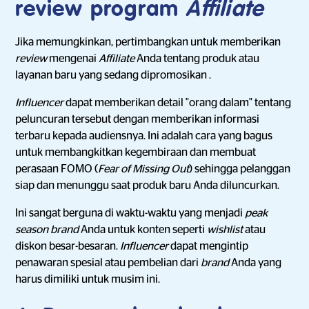
review program
Affiliate
Jika memungkinkan, pertimbangkan untuk memberikan
review
mengenai
Affiliate
Anda tentang produk atau
layanan baru yang sedang dipromosikan .
Influencer
dapat memberikan detail "orang dalam" tentang
peluncuran tersebut dengan memberikan informasi
terbaru kepada audiensnya. Ini adalah cara yang bagus
untuk membangkitkan kegembiraan dan membuat
perasaan FOMO (
Fear of Missing Out
) sehingga pelanggan
siap dan menunggu saat produk baru Anda diluncurkan.
Ini sangat berguna di waktu-waktu yang menjadi
peak
season brand
Anda untuk konten seperti
wishlist
atau
diskon besar-besaran.
Influencer
dapat mengintip
penawaran spesial atau pembelian dari
brand
Anda yang
harus dimiliki untuk musim ini.