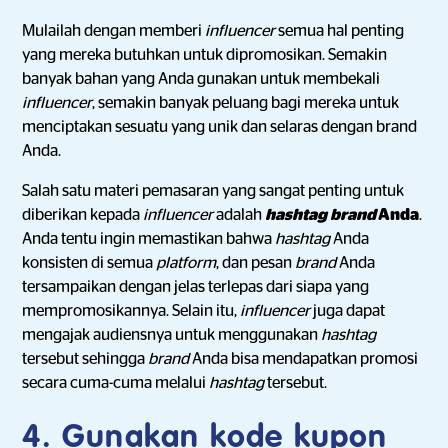
Mulailah dengan memberi
influencer
semua hal penting
yang mereka butuhkan untuk dipromosikan. Semakin
banyak bahan yang Anda gunakan untuk membekali
influencer
, semakin banyak peluang bagi mereka untuk
menciptakan sesuatu yang unik dan selaras dengan brand
Anda.
Salah satu materi pemasaran yang sangat penting untuk
diberikan kepada
influencer
adalah
hashtag
brand
Anda
.
Anda tentu ingin memastikan bahwa
hashtag
Anda
konsisten di semua
platform
, dan pesan
brand
Anda
tersampaikan dengan jelas terlepas dari siapa yang
mempromosikannya. Selain itu,
influencer
juga dapat
mengajak audiensnya untuk menggunakan
hashtag
tersebut sehingga
brand
Anda bisa mendapatkan promosi
secara cuma-cuma melalui
hashtag
tersebut.
4. Gunakan kode kupon