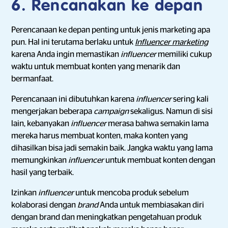
6. Rencanakan ke depan
Perencanaan ke depan penting untuk jenis marketing apa
pun. Hal ini terutama berlaku untuk
Influencer marketing
karena Anda ingin memastikan
influencer
memiliki cukup
waktu untuk membuat konten yang menarik dan
bermanfaat.
Perencanaan ini dibutuhkan karena
influencer
sering kali
mengerjakan beberapa
campaign
sekaligus. Namun di sisi
lain, kebanyakan
influencer
merasa bahwa semakin lama
mereka harus membuat konten, maka konten yang
dihasilkan bisa jadi semakin baik. Jangka waktu yang lama
memungkinkan
influencer
untuk membuat konten dengan
hasil yang terbaik.
Izinkan
influencer
untuk mencoba produk sebelum
kolaborasi dengan
brand
Anda untuk membiasakan diri
dengan brand dan meningkatkan pengetahuan produk