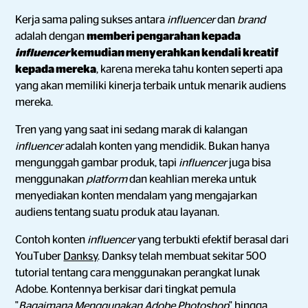
Kerja sama paling sukses antara
influencer
dan
brand
adalah dengan
memberi pengarahan kepada
influencer
kemudian menyerahkan kendali kreatif
kepada mereka
, karena mereka tahu konten seperti apa
yang akan memiliki kinerja terbaik untuk menarik audiens
mereka.
Tren yang yang saat ini sedang marak di kalangan
influencer
adalah konten yang mendidik. Bukan hanya
mengunggah gambar produk, tapi
influencer
juga bisa
menggunakan
platform
dan keahlian mereka untuk
menyediakan konten mendalam yang mengajarkan
audiens tentang suatu produk atau layanan.
Contoh konten
influencer
yang terbukti efektif berasal dari
YouTuber
Danksy
. Danksy telah membuat sekitar 500
tutorial tentang cara menggunakan perangkat lunak
Adobe. Kontennya berkisar dari tingkat pemula
"
Bagaimana Menggunakan Adobe Photoshop
" hingga