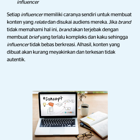
influencer
Setiap
influencer
memiliki caranya sendiri untuk membuat
konten yang
relate
dan disukai audiens mereka. Jika
brand
tidak memahami hal ini,
brand
akan terjebak dengan
membuat
brief
yang terlalu kompleks dan kaku sehingga
influencer
tidak bebas berkreasi. Alhasil, konten yang
dibuat akan kurang meyakinkan dan terkesan tidak
autentik.