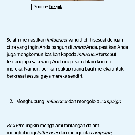
Source:
Freepik
Selain memastikan
influencer
yang dipilih sesuai dengan
citra yang ingin Anda bangun di
brand
Anda, pastikan Anda
juga mengkomunikasikan kepada
influencer
tersebut
tentang apa saja yang Anda inginkan dalam konten
mereka. Namun, berikan cukup ruang bagi mereka untuk
berkreasi sesuai gaya mereka sendiri.
Menghubungi
influencer
dan mengelola
campaign
Brand
mungkin mengalami tantangan dalam
menghubungi
influencer
dan mengelola
campaign
,