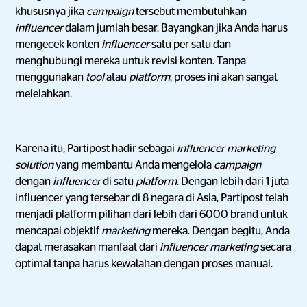
khususnya jika
campaign
tersebut membutuhkan
influencer
dalam jumlah besar. Bayangkan jika Anda harus
mengecek konten
influencer
satu per satu dan
menghubungi mereka untuk revisi konten. Tanpa
menggunakan
tool
atau
platform
, proses ini akan sangat
melelahkan.
Karena itu, Partipost hadir sebagai
influencer marketing
solution
yang membantu Anda mengelola
campaign
dengan
influencer
di satu
platform
. Dengan lebih dari 1 juta
influencer yang tersebar di 8 negara di Asia, Partipost telah
menjadi platform pilihan dari lebih dari 6000 brand untuk
mencapai objektif
marketing
mereka. Dengan begitu, Anda
dapat merasakan manfaat dari
influencer marketing
secara
optimal tanpa harus kewalahan dengan proses manual.