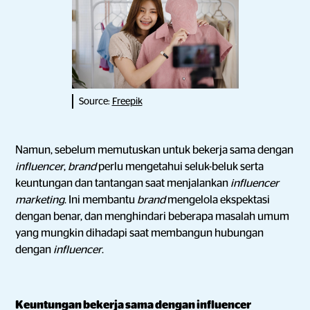
Source:
Freepik
Namun, sebelum memutuskan untuk bekerja sama dengan
influencer
,
brand
perlu mengetahui seluk-beluk serta
keuntungan dan tantangan saat menjalankan
influencer
marketing
. Ini membantu
brand
mengelola ekspektasi
dengan benar, dan menghindari beberapa masalah umum
yang mungkin dihadapi saat membangun hubungan
dengan
influencer
.
Keuntungan bekerja sama dengan influencer