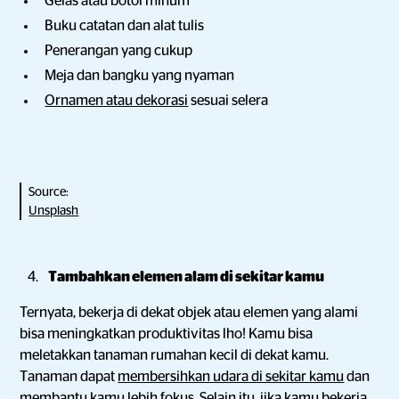
Gelas atau botol minum
Buku catatan dan alat tulis
Penerangan yang cukup
Meja dan bangku yang nyaman
Ornamen atau dekorasi
sesuai selera
Source:
Unsplash
Tambahkan elemen alam di sekitar kamu
Ternyata, bekerja di dekat objek atau elemen yang alami
bisa meningkatkan produktivitas lho! Kamu bisa
meletakkan tanaman rumahan kecil di dekat kamu.
Tanaman dapat
membersihkan udara di sekitar kamu
dan
membantu kamu lebih fokus. Selain itu, jika kamu bekerja