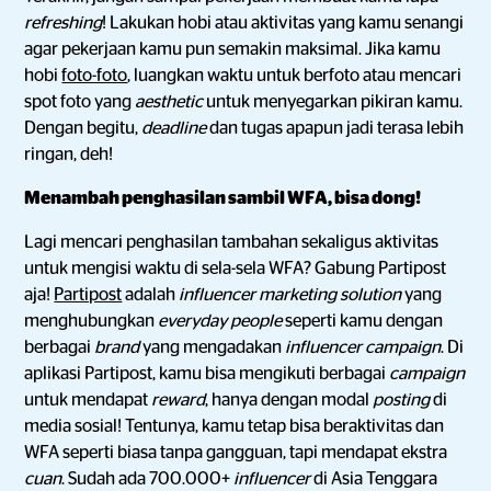
refreshing
! Lakukan hobi atau aktivitas yang kamu senangi
agar pekerjaan kamu pun semakin maksimal. Jika kamu
hobi
foto-foto
, luangkan waktu untuk berfoto atau mencari
spot foto yang
aesthetic
untuk menyegarkan pikiran kamu.
Dengan begitu,
deadline
dan tugas apapun jadi terasa lebih
ringan, deh!
Menambah penghasilan sambil WFA, bisa dong!
Lagi mencari penghasilan tambahan sekaligus aktivitas
untuk mengisi waktu di sela-sela WFA? Gabung Partipost
aja!
Partipost
adalah
influencer marketing solution
yang
menghubungkan
everyday people
seperti kamu dengan
berbagai
brand
yang mengadakan
influencer campaign
. Di
aplikasi Partipost, kamu bisa mengikuti berbagai
campaign
untuk mendapat
reward
, hanya dengan modal
posting
di
media sosial! Tentunya, kamu tetap bisa beraktivitas dan
WFA seperti biasa tanpa gangguan, tapi mendapat ekstra
cuan
. Sudah ada 700.000+
influencer
di Asia Tenggara