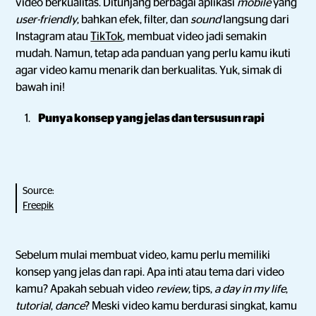
video berkualitas. Ditunjang berbagai aplikasi
mobile
yang
user-friendly
, bahkan efek, filter, dan
sound
langsung dari
Instagram atau
TikTok
, membuat video jadi semakin
mudah. Namun, tetap ada panduan yang perlu kamu ikuti
agar video kamu menarik dan berkualitas. Yuk, simak di
bawah ini!
Punya konsep yang jelas dan tersusun rapi
Source:
Freepik
Sebelum mulai membuat video, kamu perlu memiliki
konsep yang jelas dan rapi. Apa inti atau tema dari video
kamu? Apakah sebuah video
review
, tips,
a day in my life
,
tutorial
,
dance
? Meski video kamu berdurasi singkat, kamu