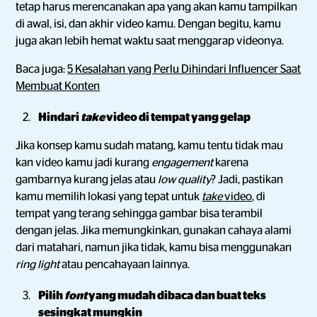
tetap harus merencanakan apa yang akan kamu tampilkan
di awal, isi, dan akhir video kamu. Dengan begitu, kamu
juga akan lebih hemat waktu saat menggarap videonya.
Baca juga:
5 Kesalahan yang Perlu Dihindari Influencer Saat
Membuat Konten
Hindari
take
video di tempat yang gelap
Jika konsep kamu sudah matang, kamu tentu tidak mau
kan video kamu jadi kurang
engagement
karena
gambarnya kurang jelas atau
low quality
? Jadi, pastikan
kamu memilih lokasi yang tepat untuk
take
video
, di
tempat yang terang sehingga gambar bisa terambil
dengan jelas. Jika memungkinkan, gunakan cahaya alami
dari matahari, namun jika tidak, kamu bisa menggunakan
ring light
atau pencahayaan lainnya.
Pilih
font
yang mudah dibaca dan buat teks
sesingkat mungkin