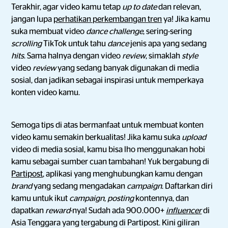
Terakhir, agar video kamu tetap
up to date
dan relevan,
jangan lupa
perhatikan perkembangan tren
ya! Jika kamu
suka membuat video
dance challenge
, sering-sering
scrolling
TikTok untuk tahu
dance
jenis apa yang sedang
hits
. Sama halnya dengan video
review
, simaklah
style
video
review
yang sedang banyak digunakan di media
sosial, dan jadikan sebagai inspirasi untuk memperkaya
konten video kamu.
Semoga tips di atas bermanfaat untuk membuat konten
video kamu semakin berkualitas! Jika kamu suka
upload
video di media sosial, kamu bisa lho menggunakan hobi
kamu sebagai sumber cuan tambahan! Yuk bergabung di
Partipost
, aplikasi yang menghubungkan kamu dengan
brand
yang sedang mengadakan
campaign
. Daftarkan diri
kamu untuk ikut
campaign
,
posting
kontennya, dan
dapatkan
reward
-nya! Sudah ada 900.000+
influencer
di
Asia Tenggara yang tergabung di Partipost. Kini giliran