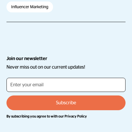
Influencer Marketing
Join our newsletter
Never miss out on our current updates!
By subscribing you agree to with our
Privacy Policy