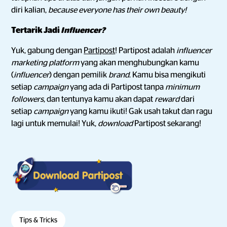
diri kalian,
because everyone has their own beauty!
Tertarik Jadi
Influencer?
Yuk, gabung dengan
Partipost
! Partipost adalah
influencer
marketing platform
yang akan menghubungkan kamu
(
influencer
) dengan pemilik
brand
. Kamu bisa mengikuti
setiap
campaign
yang ada di Partipost tanpa
minimum
followers
, dan tentunya kamu akan dapat
reward
dari
setiap
campaign
yang kamu ikuti! Gak usah takut dan ragu
lagi untuk memulai! Yuk,
download
Partipost sekarang!
Tips & Tricks