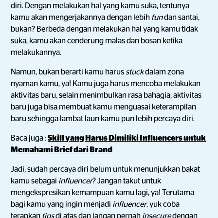
diri. Dengan melakukan hal yang kamu suka, tentunya
kamu akan mengerjakannya dengan lebih
fun
dan santai,
bukan? Berbeda dengan melakukan hal yang kamu tidak
suka, kamu akan cenderung malas dan bosan ketika
melakukannya.
Namun, bukan berarti kamu harus
stuck
dalam zona
nyaman kamu, ya! Kamu juga harus mencoba melakukan
aktivitas baru, selain menimbulkan rasa bahagia, aktivitas
baru juga bisa membuat kamu menguasai keterampilan
baru sehingga lambat laun kamu pun lebih percaya diri.
Baca juga :
Skill yang Harus Dimiliki Influencers untuk
Memahami Brief dari Brand
Jadi, sudah percaya diri belum untuk menunjukkan bakat
kamu sebagai
influencer
? Jangan takut untuk
mengekspresikan kemampuan kamu lagi, ya! Terutama
bagi kamu yang ingin menjadi
influencer
, yuk coba
terapkan
tips
di atas dan jangan pernah
insecure
dengan