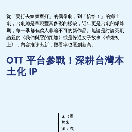
從「要打去練舞室打」的偶像劇，到「恰恰！」的鄉土
劇，台劇總是呈現豐富多彩的樣貌，近年更是台劇的爆炸
期，每一季都有讓人非追不可的新作品。無論是討論死刑
議題的《我們與惡的距離》或是條通女子故事《華燈初
上》，內容推陳出新，觀看率也屢創新高。
OTT 平台參戰！深耕台灣本
土化 IP
▲（圖
片來
源：擷