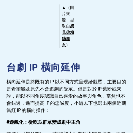
▲（圖
片來
源：擷
取自
想
見你粉
絲專
頁
）
台劇 IP 橫向延伸
橫向延伸是將既有的 IP 以不同方式呈現給觀眾，主要目的
是希望觸及原先不會追劇的受眾。但是對於 IP 舊粉絲來
說，能以不同角度認識自己喜愛的故事與角色，當然也不
會錯過，進而提高 IP 的忠誠度，小編以下也選出兩個近期
當紅 IP 的橫向操作：
#遊戲化：從吃瓜群眾變成劇中主角