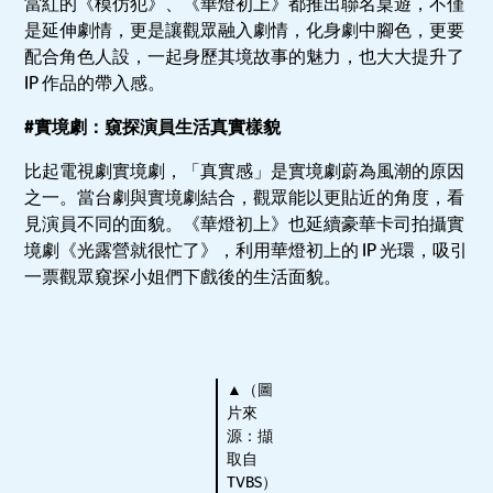
當紅的《模仿犯》、《華燈初上》都推出聯名桌遊，不僅
是延伸劇情，更是讓觀眾融入劇情，化身劇中腳色，更要
配合角色人設，一起身歷其境故事的魅力，也大大提升了
IP 作品的帶入感。
#實境劇：窺探演員生活真實樣貌
比起電視劇實境劇，「真實感」是實境劇蔚為風潮的原因
之一。當台劇與實境劇結合，觀眾能以更貼近的角度，看
見演員不同的面貌。《華燈初上》也延續豪華卡司拍攝實
境劇《光露營就很忙了》，利用華燈初上的 IP 光環，吸引
一票觀眾窺探小姐們下戲後的生活面貌。
▲（圖
片來
源：擷
取自
TVBS）