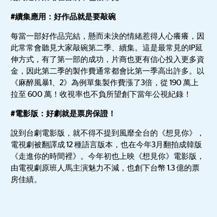
#續集應用：好作品就是要敲碗
每當一部好作品完結，懸而未決的情緒惹得人心癢癢，因
此常常會聽見大家敲碗第二季、續集。這是最常見的IP延
伸方式，有了第一部的成功，片商也更有信心投入更多資
金，因此第二季的製作費通常都會比第一季高出許多。以
《麻醉風暴1、2》為例單集製作費漲了3倍，從 190 萬上
拉至 600 萬！收視率也不負所望創下當年公視紀錄！
#電影版：好劇就是票房保證！
說到台劇電影版，就不得不提到風靡全台的《想見你》，
電視劇被翻譯成 12 種語言版本，也在今年3月翻拍成韓版
《走進你的時間裡》。今年初也上映《想見你》電影版，
由電視劇原班人馬主演魅力不減，也創下台幣 1.3 億的票
房佳績。