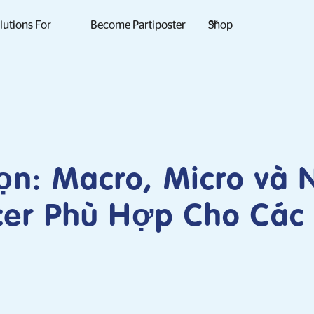
lutions For
Become Partiposter
Shop
ọn: Macro, Micro và 
cer Phù Hợp Cho Các