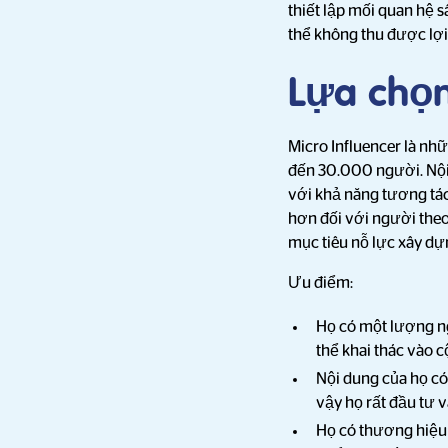
thiết lập mối quan hệ 
thể không thu được lợi 
Lựa chọn
Micro Influencer là n
đến 30.000 người. Nội 
với khả năng tương tác 
hơn đối với người theo
mục tiêu nỗ lực xây d
Ưu điểm:
Họ có một lượng ng
thể khai thác vào 
Nội dung của họ có 
vậy họ rất đầu tư v
Họ có thương hiệu 