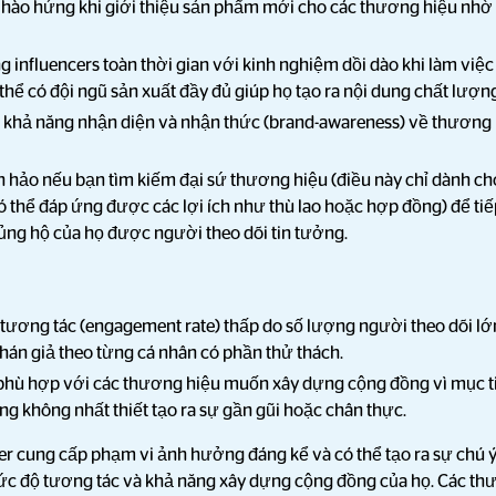
ự hào hứng khi giới thiệu sản phẩm mới cho các thương hiệu nh
 influencers toàn thời gian với kinh nghiệm dồi dào khi làm việ
thể có đội ngũ sản xuất đầy đủ giúp họ tạo ra nội dung chất lượn
 khả năng nhận diện và nhận thức (brand-awareness) về thương h
n hảo nếu bạn tìm kiếm đại sứ thương hiệu (điều này chỉ dành c
ó thể đáp ứng được các lợi ích như thù lao hoặc hợp đồng) để t
 ủng hộ của họ được người theo dõi tin tưởng.
 tương tác (engagement rate) thấp do số lượng người theo dõi lớn
khán giả theo từng cá nhân có phần thử thách.
hù hợp với các thương hiệu muốn xây dựng cộng đồng vì mục tiê
 không nhất thiết tạo ra sự gần gũi hoặc chân thực.
r cung cấp phạm vi ảnh hưởng đáng kể và có thể tạo ra sự chú ý
mức độ tương tác và khả năng xây dựng cộng đồng của họ. Các 