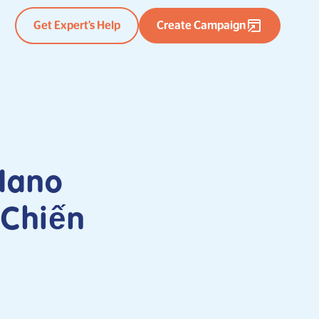
Get Expert’s Help
Create Campaign
Nano
 Chiến