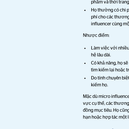
phẩm và thời trang,
Họ thường có chi p
phí cho các thương
influencer cùng một
Nhược điểm:
Làm việc với nhiều
hệ lâu dài.
Có khả năng, họ sẽ
tìm kiếm lại hoặc 
Do tính chuyên biệ
kiếm họ.
Mặc dù micro influence
vực cụ thể, các thương
đồng mục tiêu. Họ cũn
hạn hoặc hợp tác một l