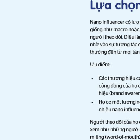
Lựa chọn
Nano Influencer có lượ
giống như macro hoặc 
người theo dõi. Điều là
nhờ vào sự tương tác 
thường đến từ mọi tần
Ưu điểm:
Các thương hiệu có
cộng đồng của họ đ
hiệu (brand awaren
Họ có một lượng ng
nhiều nano influen
Người theo dõi của họ 
xem như những người bạ
miệng (word-of-mouth) 