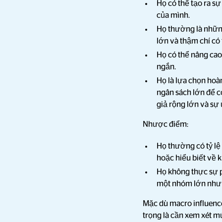
Họ có thể tạo ra s
của mình.
Họ thường là những
lớn và thậm chí có 
Họ có thể nâng cao
ngắn.
Họ là lựa chọn hoà
ngân sách lớn để c
giả rộng lớn và sự
Nhược điểm:
Họ thường có tỷ lệ
hoặc hiểu biết về 
Họ không thực sự p
một nhóm lớn nhưng
Mặc dù macro influence
trọng là cần xem xét 