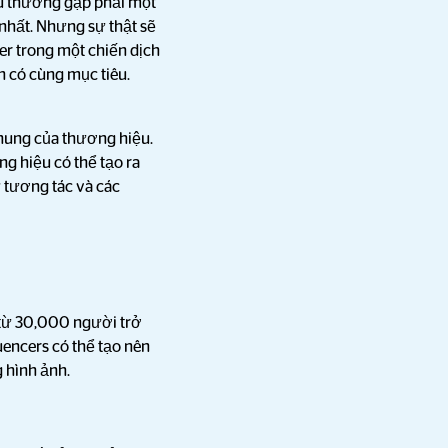
ệu thường gặp phải một
 nhất. Nhưng sự thật sẽ
er trong một chiến dịch
h có cùng mục tiêu.
hung của thương hiệu.
ng hiệu có thể tạo ra
 tương tác và các
 từ 30,000 người trở
encers có thể tạo nên
 hình ảnh.