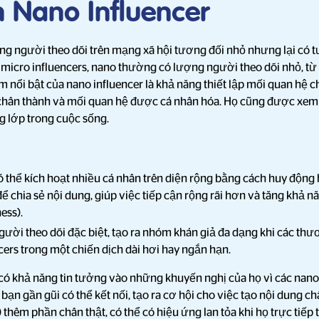
 Nano Influencer
ng người theo dõi trên mạng xã hội tương đối nhỏ nhưng lại có 
micro influencers, nano thường có lượng người theo dõi nhỏ, t
m nổi bật của nano influencer là khả năng thiết lập mối quan hệ 
chân thành và mối quan hệ được cá nhân hóa. Họ cũng được xem
g lớp trong cuộc sống.
 thể kích hoạt nhiều cá nhân trên diện rộng bằng cách huy động
ể chia sẻ nội dung, giúp việc tiếp cận rộng rãi hơn và tăng khả 
ess).
ười theo dõi đặc biệt, tạo ra nhóm khán giả đa dạng khi các thư
cers trong một chiến dịch dài hơi hay ngắn hạn.
có khả năng tin tưởng vào những khuyến nghị của họ vì các nano
n gần gũi có thể kết nối, tạo ra cơ hội cho việc tạo nội dung ch
thêm phần chân thật, có thể có hiệu ứng lan tỏa khi họ trực tiếp