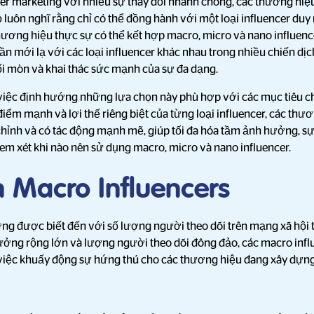
cer marketing với nhiều sự thay đổi nhanh chóng, các thương hi
 luôn nghĩ rằng chỉ có thể đồng hành với một loại influencer duy
hương hiệu thực sự có thể kết hợp macro, micro và nano influenc
n mới lạ với các loại influencer khác nhau trong nhiều chiến dịc
ối mòn và khai thác sức mạnh của sự đa dạng.
iệc định hướng những lựa chọn này phù hợp với các mục tiêu c
iểm mạnh và lợi thế riêng biệt của từng loại influencer, các thươ
hỉnh và có tác động mạnh mẽ, giúp tối đa hóa tầm ảnh hưởng, sự
em xét khi nào nên sử dụng macro, micro và nano influencer.
 Macro Influencers
ờng được biết đến với số lượng người theo dõi trên mạng xã hội
ưởng rộng lớn và lượng người theo dõi đông đảo, các macro influ
 việc khuấy động sự hứng thú cho các thương hiệu đang xây dựng