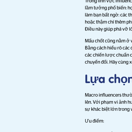
Trong lĩnh vực influen
lầm tưởng phổ biến: họ
làm bạn bất ngờ: các t
hoặc thậm chí thêm phầ
Điều này giúp phá vỡ l
Mấu chốt cũng nằm ở v
Bằng cách hiểu rõ các đ
các chiến lược chuẩn c
chuyển đổi. Hãy cùng x
Lựa chọn
Macro influencers thư
lên. Với phạm vi ảnh h
sự khác biệt lớn trong
Ưu điểm: