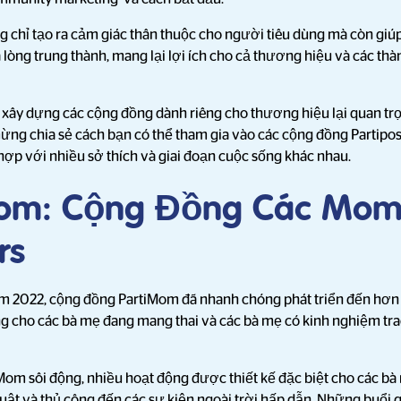
g chỉ tạo ra cảm giác thân thuộc cho người tiêu dùng mà còn giú
lòng trung thành, mang lại lợi ích cho cả thương hiệu và các thà
ệc xây dựng các cộng đồng dành riêng cho thương hiệu lại quan tr
 mừng chia sẻ cách bạn có thể tham gia vào các cộng đồng Partipo
hợp với nhiều sở thích và giai đoạn cuộc sống khác nhau.
iMom: Cộng Đồng Các Mo
rs
m 2022, cộng đồng PartiMom đã nhanh chóng phát triển đến hơn 
g cho các bà mẹ đang mang thai và các bà mẹ có kinh nghiệm trao
om sôi động, nhiều hoạt động được thiết kế đặc biệt cho các bà 
huật và thủ công đến các sự kiện ngoài trời hấp dẫn. Những buổi 