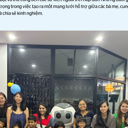
 trọng trong việc tạo ra một mạng lưới hỗ trợ giữa các bà mẹ, c
và chia sẻ kinh nghiệm.