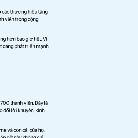
p các thương hiệu tăng
nh viên trong cộng
ọng hơn bao giờ hết. Vì
st đang phát triển mạnh
m
700 thành viên. Đây là
 đổi lời khuyên, kinh
mẹ và con cái của họ,
gặp gỡ này không chỉ