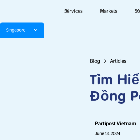
Services
Markets
So
Singapore
Blog
Articles
Tìm Hi
Đồng Pa
Partipost Vietnam
June 13, 2024