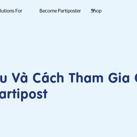
lutions For
Become Partiposter
Shop
ểu Và Cách Tham Gia
rtipost