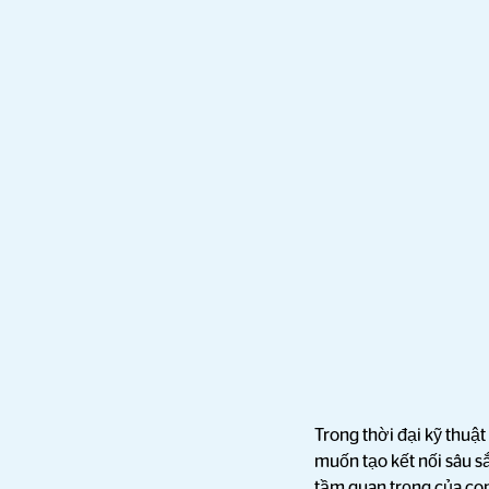
Trong thời đại kỹ thuậ
muốn tạo kết nối sâu sắ
tầm quan trọng của co