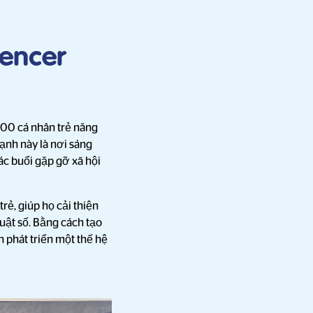
uencer
400 cá nhân trẻ năng
ạnh này là nơi sáng
ác buổi gặp gỡ xã hội
rẻ, giúp họ cải thiện
uật số. Bằng cách tạo
 phát triển một thế hệ