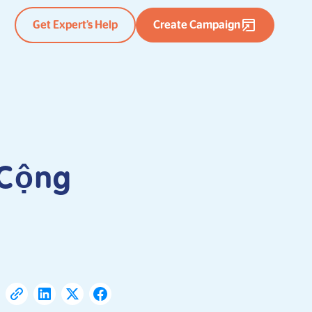
Get Expert’s Help
Create Campaign
 Cộng