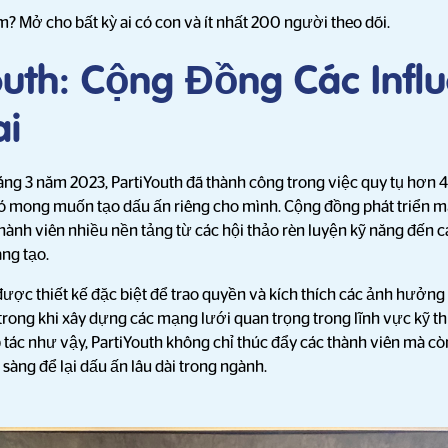
? Mở cho bất kỳ ai có con và ít nhất 200 người theo dõi.
Youth: Cộng Đồng Các Infl
ai
háng 3 năm 2023, PartiYouth đã thành công trong việc quy tụ hơn 
ó mong muốn tạo dấu ấn riêng cho mình. Cộng đồng phát triển m
thành viên nhiều nền tảng từ các hội thảo rèn luyện kỹ năng đến c
áng tạo.
ợc thiết kế đặc biệt để trao quyền và kích thích các ảnh hưởng t
trong khi xây dựng các mạng lưới quan trọng trong lĩnh vực kỹ th
tác như vậy, PartiYouth không chỉ thúc đẩy các thành viên mà còn
 sàng để lại dấu ấn lâu dài trong ngành.